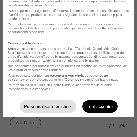
comment nos utilisateurs naviguent sur nos sites et nos applications en fonction
SYSTRA
des différentes sources de trafic.
Ils nous permettent également d’observer le comportement de nos utilisateurs afin
d'améliorer nos produits et rendre la navigation dans nos sites beaucoup plus
Paris 15e - 75
CDI
rapide et fluide.
Ces cookies ou traceurs permettent enfin de personnaliser les interfaces de
consultation et d'effectuer une présentation personnalisée des offres d'emploi ou
de formations proposées.
Voir l’offre
il y a 1 jour
Cookies publicitaires
Avec votre accord
, nous et nos partenaires (Facebook,
Google Ads
, Critéo,
Bing,) pouvons utiliser des traceurs pour vous proposer des publicités pour des
offres d’emploi ou des offres de formations personnalisés afin d’augmenter vos
probabilités de trouver rapidement un emploi ou une formation.
Nos partenaires personnalisent ces publicités en fonction de votre navigation, de
votre profil et de vos centres d’intérêt.
Vous pouvez à tout moment
paramétrer vos choix
ou
retirer votre
consentement
en cliquant sur le lien "
Gérer les traceurs
" en bas de page.
Interim - Technicien Projeteur H/F
Pour en savoir plus, consultez notre
Politique de confidentialité
et notre
Politique relative aux cookies
.
CEA
Monts - 37
CDD
Personnaliser mes choix
Tout accepter
Voir l’offre
il y a 1 jour