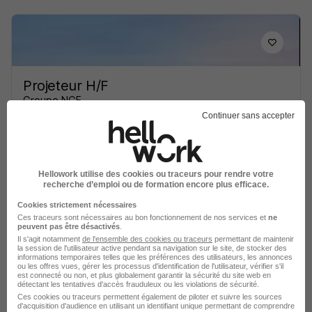
Projeteur H/F
Groupe NGE
Continuer sans accepter
Le Mesnil-Amelot - 77
CDI
Voir l’offre
Hellowork utilise des cookies ou traceurs pour rendre votre
il y a 1 jour
recherche d’emploi ou de formation encore plus efficace.
Cookies strictement nécessaires
Ces traceurs sont nécessaires au bon fonctionnement de nos services et
ne
peuvent pas être désactivés
.
Il s'agit notamment
de l'ensemble des cookies ou traceurs
permettant de maintenir
la session de l'utilisateur active pendant sa navigation sur le site, de stocker des
informations temporaires telles que les préférences des utilisateurs, les annonces
ou les offres vues, gérer les processus d'identification de l'utilisateur, vérifier s'il
est connecté ou non, et plus globalement garantir la sécurité du site web en
Projeteur Programme Signalisation
détectant les tentatives d'accès frauduleux ou les violations de sécurité.
Ces cookies ou traceurs permettent également de piloter et suivre les sources
H/F
d'acquisition d'audience en utilisant un identifiant unique permettant de comprendre