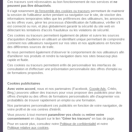
Ces traceurs sont nécessaires au bon fonctionnement de nos services et
ne
peuvent pas être désactivés
.
Il s'agit notamment
de l'ensemble des cookies ou traceurs
permettant de maintenir
la session de l'utilisateur active pendant sa navigation sur le site, de stocker des
informations temporaires telles que les préférences des utilisateurs, les annonces
ou les offres vues, gérer les processus d'identification de l'utilisateur, vérifier s'il
est connecté ou non, et plus globalement garantir la sécurité du site web en
détectant les tentatives d'accès frauduleux ou les violations de sécurité.
Ces cookies ou traceurs permettent également de piloter et suivre les sources
d'acquisition d'audience en utilisant un identifiant unique permettant de comprendre
comment nos utilisateurs naviguent sur nos sites et nos applications en fonction
des différentes sources de trafic.
Ils nous permettent également d’observer le comportement de nos utilisateurs afin
d'améliorer nos produits et rendre la navigation dans nos sites beaucoup plus
rapide et fluide.
Ces cookies ou traceurs permettent enfin de personnaliser les interfaces de
consultation et d'effectuer une présentation personnalisée des offres d'emploi ou
de formations proposées.
Cookies publicitaires
Avec votre accord
, nous et nos partenaires (Facebook,
Google Ads
, Critéo,
Bing,) pouvons utiliser des traceurs pour vous proposer des publicités pour des
offres d’emploi ou des offres de formations personnalisés afin d’augmenter vos
probabilités de trouver rapidement un emploi ou une formation.
Nos partenaires personnalisent ces publicités en fonction de votre navigation, de
votre profil et de vos centres d’intérêt.
Vous pouvez à tout moment
paramétrer vos choix
ou
retirer votre
consentement
en cliquant sur le lien "
Gérer les traceurs
" en bas de page.
Pour en savoir plus, consultez notre
Politique de confidentialité
et notre
Politique relative aux cookies
.