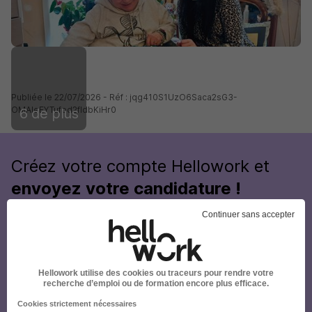
Publiée le 22/07/2026 - Réf : jqg410S1UzO6Saca2sG3-
OMAleEYTufod2fldbKiHr0
6 de plus
Créez votre compte Hellowork et
envoyez votre candidature !
Continuer sans accepter
Hellowork utilise des cookies ou traceurs pour rendre votre
recherche d’emploi ou de formation encore plus efficace.
Cookies strictement nécessaires