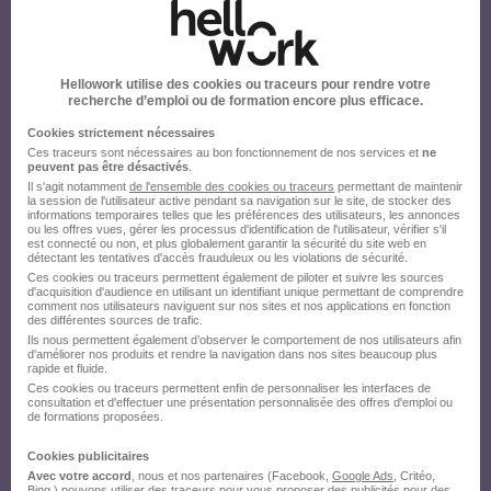
Hellowork utilise des cookies ou traceurs pour rendre votre
recherche d’emploi ou de formation encore plus efficace.
Cookies strictement nécessaires
Ces traceurs sont nécessaires au bon fonctionnement de nos services et
ne
peuvent pas être désactivés
.
Il s'agit notamment
de l'ensemble des cookies ou traceurs
permettant de maintenir
la session de l'utilisateur active pendant sa navigation sur le site, de stocker des
informations temporaires telles que les préférences des utilisateurs, les annonces
ou les offres vues, gérer les processus d'identification de l'utilisateur, vérifier s'il
est connecté ou non, et plus globalement garantir la sécurité du site web en
détectant les tentatives d'accès frauduleux ou les violations de sécurité.
Ces cookies ou traceurs permettent également de piloter et suivre les sources
d'acquisition d'audience en utilisant un identifiant unique permettant de comprendre
comment nos utilisateurs naviguent sur nos sites et nos applications en fonction
des différentes sources de trafic.
Ils nous permettent également d’observer le comportement de nos utilisateurs afin
d'améliorer nos produits et rendre la navigation dans nos sites beaucoup plus
rapide et fluide.
Ces cookies ou traceurs permettent enfin de personnaliser les interfaces de
consultation et d'effectuer une présentation personnalisée des offres d'emploi ou
de formations proposées.
Cookies publicitaires
Avec votre accord
, nous et nos partenaires (Facebook,
Google Ads
, Critéo,
Bing,) pouvons utiliser des traceurs pour vous proposer des publicités pour des