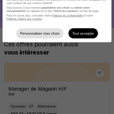
votre profil et de vos centres d’intérêt.
Vous pouvez à tout moment
paramétrer vos choix
ou
retirer votre
consentement
en cliquant sur le lien "
Gérer les traceurs
" en bas de page.
Pour en savoir plus, consultez notre
Politique de confidentialité
et notre
Politique relative aux cookies
.
Personnaliser mes choix
Tout accepter
Ces offres pourraient aussi
vous intéresser
Manager de Magasin H/F
Aldi
Oyonnax - 01
Alternance
492,22 - 1 823,03 € / mois