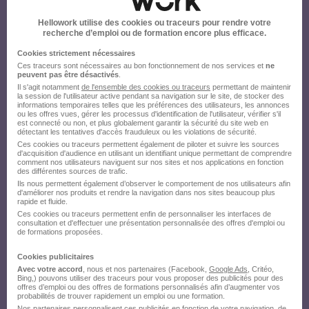
Hellowork utilise des cookies ou traceurs pour rendre votre
recherche d’emploi ou de formation encore plus efficace.
Cookies strictement nécessaires
Ces traceurs sont nécessaires au bon fonctionnement de nos services et
ne
peuvent pas être désactivés
.
Il s'agit notamment
de l'ensemble des cookies ou traceurs
permettant de maintenir
la session de l'utilisateur active pendant sa navigation sur le site, de stocker des
informations temporaires telles que les préférences des utilisateurs, les annonces
ou les offres vues, gérer les processus d'identification de l'utilisateur, vérifier s'il
est connecté ou non, et plus globalement garantir la sécurité du site web en
détectant les tentatives d'accès frauduleux ou les violations de sécurité.
Ces cookies ou traceurs permettent également de piloter et suivre les sources
d'acquisition d'audience en utilisant un identifiant unique permettant de comprendre
comment nos utilisateurs naviguent sur nos sites et nos applications en fonction
des différentes sources de trafic.
Ils nous permettent également d’observer le comportement de nos utilisateurs afin
d'améliorer nos produits et rendre la navigation dans nos sites beaucoup plus
rapide et fluide.
Ces cookies ou traceurs permettent enfin de personnaliser les interfaces de
consultation et d'effectuer une présentation personnalisée des offres d'emploi ou
de formations proposées.
Cookies publicitaires
Avec votre accord
, nous et nos partenaires (Facebook,
Google Ads
, Critéo,
Bing,) pouvons utiliser des traceurs pour vous proposer des publicités pour des
offres d’emploi ou des offres de formations personnalisés afin d’augmenter vos
probabilités de trouver rapidement un emploi ou une formation.
Nos partenaires personnalisent ces publicités en fonction de votre navigation, de