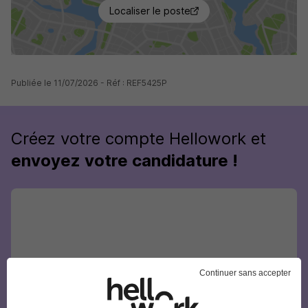
Localiser le poste
Publiée le 11/07/2026 - Réf : REF5425P
Créez votre compte Hellowork et
envoyez votre candidature !
Continuer sans accepter