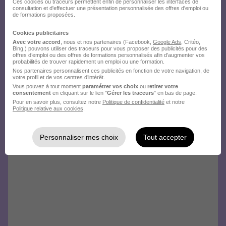
Ces cookies ou traceurs permettent enfin de personnaliser les interfaces de
consultation et d'effectuer une présentation personnalisée des offres d'emploi ou
de formations proposées.
Créez votre compte
Cookies publicitaires
Hellowork et postulez
Avec votre accord
, nous et nos partenaires (Facebook,
Google Ads
, Critéo,
Bing,) pouvons utiliser des traceurs pour vous proposer des publicités pour des
sur le site du recruteur !
offres d’emploi ou des offres de formations personnalisés afin d’augmenter vos
probabilités de trouver rapidement un emploi ou une formation.
Nos partenaires personnalisent ces publicités en fonction de votre navigation, de
votre profil et de vos centres d’intérêt.
Vous pouvez à tout moment
paramétrer vos choix
ou
retirer votre
consentement
en cliquant sur le lien "
Gérer les traceurs
" en bas de page.
Pour en savoir plus, consultez notre
Politique de confidentialité
et notre
Politique relative aux cookies
.
Personnaliser mes choix
Tout accepter