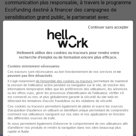
communication plus responsable, à travers le programme
EcoFunding destiné à financer des campagnes de
sensibilisation grand public, le partenariat avec
Goodeed, ou l'offre EcoRespons'Ad visant à valoriser
Continuer sans accepter
les initiatives positives des marques.
La carte
Hellowork utilise des cookies ou traceurs pour rendre votre
recherche d’emploi ou de formation encore plus efficace.
1 Quai du Point du Jour
92100 Boulogne-Billancourt
Cookies strictement nécessaires
Ces traceurs sont nécessaires au bon fonctionnement de nos services et
ne
peuvent pas être désactivés
.
Il s'agit notamment
de l'ensemble des cookies ou traceurs
permettant de maintenir
la session de l'utilisateur active pendant sa navigation sur le site, de stocker des
informations temporaires telles que les préférences des utilisateurs, les annonces
Localiser le poste
ou les offres vues, gérer les processus d'identification de l'utilisateur, vérifier s'il
est connecté ou non, et plus globalement garantir la sécurité du site web en
détectant les tentatives d'accès frauduleux ou les violations de sécurité.
Ces cookies ou traceurs permettent également de piloter et suivre les sources
d'acquisition d'audience en utilisant un identifiant unique permettant de comprendre
comment nos utilisateurs naviguent sur nos sites et nos applications en fonction
des différentes sources de trafic.
Ils nous permettent également d’observer le comportement de nos utilisateurs afin
Publiée le 11/07/2026 - Réf : 1370072733
d'améliorer nos produits et rendre la navigation dans nos sites beaucoup plus
rapide et fluide.