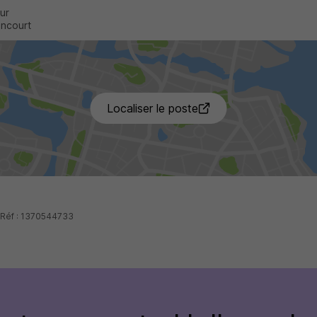
ur
ancourt
Localiser le poste
- Réf : 1370544733