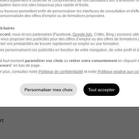
ettent également d’observer le comportement de nos utilisateurs afin d'améliorer no
onné par les médias, le streaming et disposez d'une excelle
igation dans nos sites beaucoup plus rapide et fluide.
u traceurs permettent enfin de personnaliser les interfaces de consultation et d'eff
personnalisée des offres d'emploi ou de formations proposées.
eux, organisé et curieux et souhaitez découvrir les coulisses 
icitaires
treaming gratuite en France.
accord
, nous et nos partenaires (Facebook,
Google Ads
, Critéo, Bing,) pouvons util
 vous proposer des publicités pour des offres d’emploi ou des offres de formations
ter vos probabilités de trouver rapidement un emploi ou une formation.
es personnalisent ces publicités en fonction de votre navigation, de votre profil et 
à tout moment
paramétrer vos choix
ou
retirer votre consentement
en cliquant s
raceurs
" en bas de page.
une politique Diversité engagée afin de garantir l'équité de 
r plus, consultez notre
Politique de confidentialité
et notre
Politique relative aux co
Personnaliser mes choix
Tout accepter
nt ouverts aux personnes en situation de handicap.
oste
rt