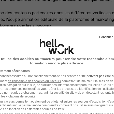
tion des contenus partenaires dans les différentes verticales e
vec l'équipe animation éditoriale de la plateforme et marketin
forts sur tous les supports ;
Continuer 
es et les sorties du catalogue, notamment liées à la diffusion 
t de référence pour coordonner les différentes équipes ;
vi et la saisie des factures dans SAP.
 utilise des cookies ou traceurs pour rendre votre recherche d’em
formation encore plus efficace.
ictement nécessaires
aire la différence
 sont nécessaires au bon fonctionnement de nos services et
ne peuvent pas être d
amment
de l'ensemble des cookies ou traceurs
permettant de maintenir la session de l
t sa navigation sur le site, de stocker des informations temporaires telles que les 
rs, les annonces ou les offres vues, gérer les processus d'identification de l'utilisateur,
ou non, et plus globalement garantir la sécurité du site web en détectant les tentati
c +4/+5 spécialisée dans les médias, vous justifiez d'une pr
les violations de sécurité.
u traceurs permettent également de piloter et suivre les sources d'acquisition d'a
 idéalement dans le secteur du digital ou de la télévision.
identifiant unique permettant de comprendre comment nos utilisateurs naviguent sur 
ns en fonction des différentes sources de trafic.