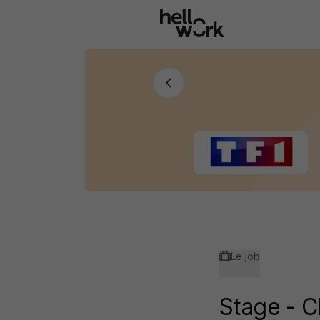
Aller au contenu principal
Le job
Stage - C