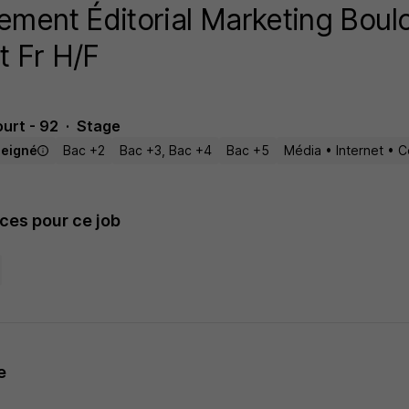
ment Éditorial Marketing Boul
t Fr H/F
urt - 92
Stage
seigné
Bac +2
Bac +3, Bac +4
Bac +5
Média • Internet • 
es pour ce job
e