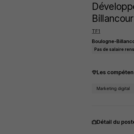
Développe
Billancour
TF1
Boulogne-Billanco
Pas de salaire ren
Les compétenc
Marketing digital
Détail du post