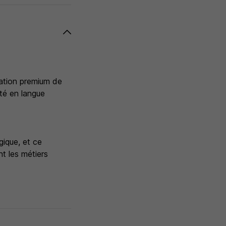
nation premium de
ité en langue
ique, et ce
t les métiers