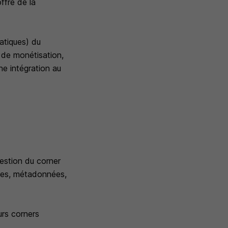
ffre de la
atiques) du
 de monétisation,
ne intégration au
gestion du corner
mmes, métadonnées,
urs corners