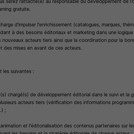
s serez rattaché(e) au responsable du développement de l'o
ming gratuite.
charge d'impulser l'enrichissement (catalogues, marques, thém
dant à des besoins éditoriaux et marketing dans une logique
des nouveaux acteurs tiers ainsi que la coordination pour la bon
et des mises en avant de ces acteurs.
 les suivantes :
s) chargé(s) de développement éditorial dans le suivi et la 
plusieurs acteurs tiers (vérification des informations progra
) ;
'animation et l'éditorialisation des contenus partenaires sur le
ivant les besoins et la stratégie éditoriale de chaque acteur ;