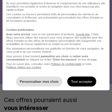
Ils nous permettent également d’observer le comportement de nos utilisateurs afin
d'améliorer nos produits et rendre la navigation dans nos sites beaucoup plus
rapide et fluide.
Ces cookies ou traceurs permettent enfin de personnaliser les interfaces de
consultation et d'effectuer une présentation personnalisée des offres d'emploi ou
de formations proposées.
Cookies publicitaires
Avec votre accord
, nous et nos partenaires (Facebook,
Google Ads
, Critéo,
Bing,) pouvons utiliser des traceurs pour vous proposer des publicités pour des
offres d’emploi ou des offres de formations personnalisés afin d’augmenter vos
probabilités de trouver rapidement un emploi ou une formation.
Nos partenaires personnalisent ces publicités en fonction de votre navigation, de
votre profil et de vos centres d’intérêt.
Vous pouvez à tout moment
paramétrer vos choix
ou
retirer votre
consentement
en cliquant sur le lien "
Gérer les traceurs
" en bas de page.
Pour en savoir plus, consultez notre
Politique de confidentialité
et notre
Politique relative aux cookies
.
Personnaliser mes choix
Tout accepter
Ces offres pourraient aussi
vous intéresser