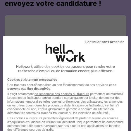
envoyez votre candidature !
Continuer sans accepter
Hellowork utilise des cookies ou traceurs pour rendre votre
recherche d’emploi ou de formation encore plus efficace.
Cookies strictement nécessaires
Ces traceurs sont nécessaires au bon fonctionnement de nos services et
ne
peuvent pas être désactivés
.
Il s'agit notamment
de l'ensemble des cookies ou traceurs
permettant de maintenir
la session de l'utilisateur active pendant sa navigation sur le site, de stocker des
informations temporaires telles que les préférences des utilisateurs, les annonces
ou les offres vues, gérer les processus d'identification de l'utilisateur, vérifier s'il
est connecté ou non, et plus globalement garantir la sécurité du site web en
détectant les tentatives d'accès frauduleux ou les violations de sécurité.
Ces cookies ou traceurs permettent également de piloter et suivre les sources
d'acquisition d'audience en utilisant un identifiant unique permettant de comprendre
comment nos utilisateurs naviguent sur nos sites et nos applications en fonction
des différentes sources de trafic.