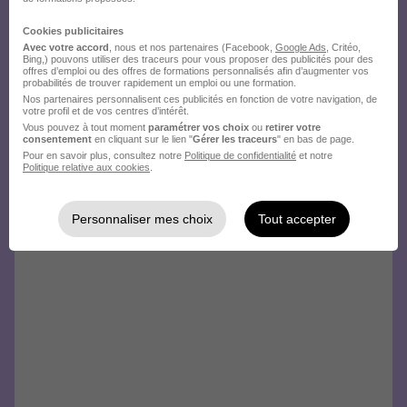
Cookies publicitaires
Avec votre accord
, nous et nos partenaires (Facebook,
Google Ads
, Critéo,
Bing,) pouvons utiliser des traceurs pour vous proposer des publicités pour des
offres d’emploi ou des offres de formations personnalisés afin d’augmenter vos
probabilités de trouver rapidement un emploi ou une formation.
Nos partenaires personnalisent ces publicités en fonction de votre navigation, de
votre profil et de vos centres d’intérêt.
Vous pouvez à tout moment
paramétrer vos choix
ou
retirer votre
consentement
en cliquant sur le lien "
Gérer les traceurs
" en bas de page.
Pour en savoir plus, consultez notre
Politique de confidentialité
et notre
Politique relative aux cookies
.
Personnaliser mes choix
Tout accepter