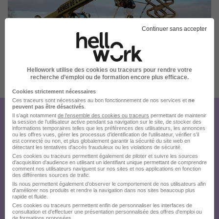
Continuer sans accepter
Hellowork utilise des cookies ou traceurs pour rendre votre
Publiée le 04/08/2026 - Réf : caa2c952-7b20-432a-ac16-
recherche d’emploi ou de formation encore plus efficace.
36037b3d4812_80000
6 de plus
Cookies strictement nécessaires
Ces traceurs sont nécessaires au bon fonctionnement de nos services et
ne
peuvent pas être désactivés
.
Il s'agit notamment
de l'ensemble des cookies ou traceurs
permettant de maintenir
Créez votre compte
la session de l'utilisateur active pendant sa navigation sur le site, de stocker des
informations temporaires telles que les préférences des utilisateurs, les annonces
Hellowork et postulez
ou les offres vues, gérer les processus d'identification de l'utilisateur, vérifier s'il
est connecté ou non, et plus globalement garantir la sécurité du site web en
détectant les tentatives d'accès frauduleux ou les violations de sécurité.
sur le site du recruteur !
Ces cookies ou traceurs permettent également de piloter et suivre les sources
d'acquisition d'audience en utilisant un identifiant unique permettant de comprendre
comment nos utilisateurs naviguent sur nos sites et nos applications en fonction
des différentes sources de trafic.
Ils nous permettent également d’observer le comportement de nos utilisateurs afin
d'améliorer nos produits et rendre la navigation dans nos sites beaucoup plus
rapide et fluide.
Ces cookies ou traceurs permettent enfin de personnaliser les interfaces de
consultation et d'effectuer une présentation personnalisée des offres d'emploi ou
de formations proposées.