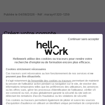
Publiée le 04/08/2026 - Réf : maray41320-1259
Créez votre compte
Hellowork et postulez
Continuer sans accepter
sur le site du recruteur !
Hellowork utilise des cookies ou traceurs pour rendre votre
recherche d’emploi ou de formation encore plus efficace.
Cookies strictement nécessaires
Ces traceurs sont nécessaires au bon fonctionnement de nos services et
ne
peuvent pas être désactivés
.
Il s'agit notamment
de l'ensemble des cookies ou traceurs
permettant de maintenir
la session de l'utilisateur active pendant sa navigation sur le site, de stocker des
informations temporaires telles que les préférences des utilisateurs, les annonces
ou les offres vues, gérer les processus d'identification de l'utilisateur, vérifier s'il
est connecté ou non, et plus globalement garantir la sécurité du site web en
détectant les tentatives d'accès frauduleux ou les violations de sécurité.
Ces cookies ou traceurs permettent également de piloter et suivre les sources
d'acquisition d'audience en utilisant un identifiant unique permettant de comprendre