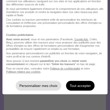
comment nos utilisateurs naviguent sur nos sites et nos applications en fonction
des différentes sources de trafic.
Ils nous permettent également d’observer le comportement de nos utilisateurs afin
d'améliorer nos produits et rendre la navigation dans nos sites beaucoup plus
rapide et fluide.
Ces cookies ou traceurs permettent enfin de personnaliser les interfaces de
consultation et d'effectuer une présentation personnalisée des offres d'emploi ou
de formations proposées.
Cookies publicitaires
Avec votre accord
, nous et nos partenaires (Facebook,
Google Ads
, Critéo,
Bing,) pouvons utiliser des traceurs pour vous proposer des publicités pour des
offres d’emploi ou des offres de formations personnalisés afin d’augmenter vos
probabilités de trouver rapidement un emploi ou une formation.
Nos partenaires personnalisent ces publicités en fonction de votre navigation, de
votre profil et de vos centres d’intérêt.
Vous pouvez à tout moment
paramétrer vos choix
ou
retirer votre
consentement
en cliquant sur le lien "
Gérer les traceurs
" en bas de page.
Pour en savoir plus, consultez notre
Politique de confidentialité
et notre
Politique relative aux cookies
.
Personnaliser mes choix
Tout accepter