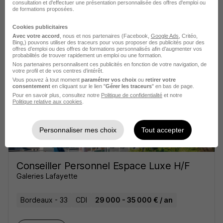
consultation et d'effectuer une présentation personnalisée des offres d'emploi ou
Gestionnaire de Paie et Facturation
de formations proposées.
H/F
Cookies publicitaires
Actual recrute pour Actual
Avec votre accord
, nous et nos partenaires (Facebook,
Google Ads
, Critéo,
Bing,) pouvons utiliser des traceurs pour vous proposer des publicités pour des
offres d’emploi ou des offres de formations personnalisés afin d’augmenter vos
probabilités de trouver rapidement un emploi ou une formation.
Cenon - 33
CDD
25 000 € / an
Nos partenaires personnalisent ces publicités en fonction de votre navigation, de
votre profil et de vos centres d’intérêt.
Vous pouvez à tout moment
paramétrer vos choix
ou
retirer votre
Voir l’offre
consentement
en cliquant sur le lien "
Gérer les traceurs
" en bas de page.
il y a 15 jours
Pour en savoir plus, consultez notre
Politique de confidentialité
et notre
Politique relative aux cookies
.
Personnaliser mes choix
Tout accepter
Conseiller Personnel Espace Luxe H/F
Galeries Lafayette
Bordeaux - 33
CDI
29 000 - 35 000 € / an