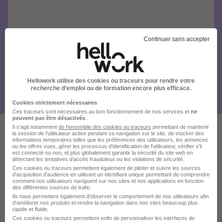
Continuer sans accepter
Hellowork utilise des cookies ou traceurs pour rendre votre
recherche d’emploi ou de formation encore plus efficace.
Cookies strictement nécessaires
Ces traceurs sont nécessaires au bon fonctionnement de nos services et
ne
peuvent pas être désactivés
.
Il s'agit notamment
de l'ensemble des cookies ou traceurs
permettant de maintenir
la session de l'utilisateur active pendant sa navigation sur le site, de stocker des
informations temporaires telles que les préférences des utilisateurs, les annonces
Ces offres pourraient aussi
ou les offres vues, gérer les processus d'identification de l'utilisateur, vérifier s'il
est connecté ou non, et plus globalement garantir la sécurité du site web en
vous intéresser
détectant les tentatives d'accès frauduleux ou les violations de sécurité.
Ces cookies ou traceurs permettent également de piloter et suivre les sources
d'acquisition d'audience en utilisant un identifiant unique permettant de comprendre
comment nos utilisateurs naviguent sur nos sites et nos applications en fonction
des différentes sources de trafic.
Ils nous permettent également d’observer le comportement de nos utilisateurs afin
d'améliorer nos produits et rendre la navigation dans nos sites beaucoup plus
rapide et fluide.
Ces cookies ou traceurs permettent enfin de personnaliser les interfaces de