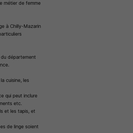
 le métier de femme
e à Chilly-Mazarin
articuliers
e du département
ance.
a cuisine, les
e qui peut inclure
ements etc.
s et les tapis, et
es de linge soient