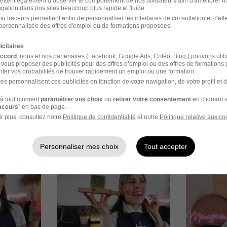
ettent également d’observer le comportement de nos utilisateurs afin d'améliorer no
rutement peuvent varier selon l'offre à laquelle vous postulez.
igation dans nos sites beaucoup plus rapide et fluide.
u traceurs permettent enfin de personnaliser les interfaces de consultation et d'eff
personnalisée des offres d'emploi ou de formations proposées.
léphonique après sélection de profils via les CV envoyés
icitaires
d'entretien physique avec les candidats sélectionnés
accord
, nous et nos partenaires (Facebook,
Google Ads
, Critéo, Bing,) pouvons util
 vous proposer des publicités pour des offres d’emploi ou des offres de formations
ter vos probabilités de trouver rapidement un emploi ou une formation.
se de contact
es personnalisent ces publicités en fonction de votre navigation, de votre profil et 
à tout moment
paramétrer vos choix
ou
retirer votre consentement
en cliquant s
raceurs
" en bas de page.
r plus, consultez notre
Politique de confidentialité
et notre
Politique relative aux co
ges
Personnaliser mes choix
Tout accepter