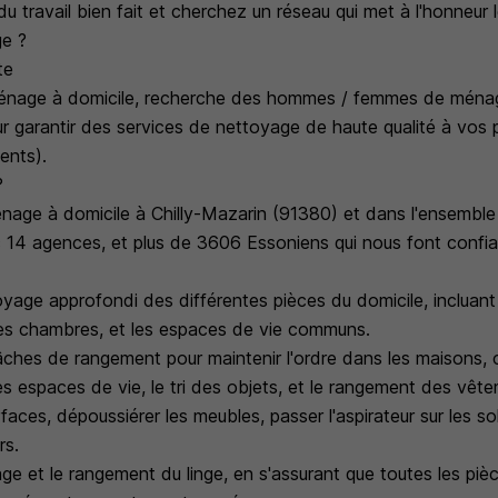
u travail bien fait et cherchez un réseau qui met à l'honneur
e ?
te
ménage à domicile, recherche des hommes / femmes de ménag
r garantir des services de nettoyage de haute qualité à vos p
ents).
?
nage à domicile à Chilly-Mazarin (91380) et dans l'ensembl
 14 agences, et plus de 3606 Essoniens qui nous font confi
yage approfondi des différentes pièces du domicile, incluant l
 les chambres, et les espaces de vie communs.
âches de rangement pour maintenir l'ordre dans les maisons, c
es espaces de vie, le tri des objets, et le rangement des vêt
faces, dépoussiérer les meubles, passer l'aspirateur sur les sol
rs.
ge et le rangement du linge, en s'assurant que toutes les pièc