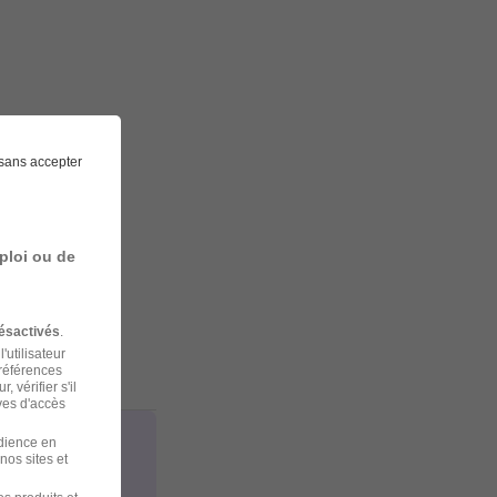
sans accepter
ploi ou de
ésactivés
.
'utilisateur
préférences
 vérifier s'il
ves d'accès
udience en
nos sites et