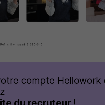
 Réf : chilly-mazarin91380-646
votre compte
Hellowork 
ez
site du recruteur !