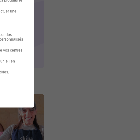
s produits et
ectuer une
iser des
 personnalisés
de vos centres
ur le lien
okies
.