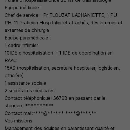
1 unité d'hospitalisationde 20 lits de traumatologie
Equipe médicale :
Chef de service - Pr FLOUZAT LACHANIETTE, 1 PU
PH, 11 Praticien Hospitalier et attachés, des internes et
externes de chirurgie
Equipe paramédicale :
1 cadre infirmier
10IDE d'hospitalisation + 1 IDE de coordination en
RAAC
15AS (hospitalisation, secrétaire hospitalier, logisticien,
officière)
1 assistante sociale
2 secrétaires médicales
Contact téléphonique: 36798 en passant par le
standard **.**.**.**.**
Contact mail:****@****.** ****@****.**
Vos missions
Management des équipes en garantissant qualité et