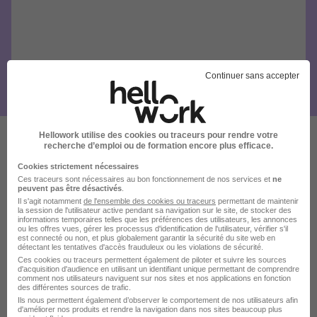
Continuer sans accepter
Hellowork utilise des cookies ou traceurs pour rendre votre
recherche d’emploi ou de formation encore plus efficace.
Ces offres pourraient aussi
Cookies strictement nécessaires
vous intéresser
Ces traceurs sont nécessaires au bon fonctionnement de nos services et
ne
peuvent pas être désactivés
.
Il s'agit notamment
de l'ensemble des cookies ou traceurs
permettant de maintenir
la session de l'utilisateur active pendant sa navigation sur le site, de stocker des
informations temporaires telles que les préférences des utilisateurs, les annonces
ou les offres vues, gérer les processus d'identification de l'utilisateur, vérifier s'il
est connecté ou non, et plus globalement garantir la sécurité du site web en
détectant les tentatives d'accès frauduleux ou les violations de sécurité.
Ces cookies ou traceurs permettent également de piloter et suivre les sources
d'acquisition d'audience en utilisant un identifiant unique permettant de comprendre
comment nos utilisateurs naviguent sur nos sites et nos applications en fonction
Cadre de Sante - Idec H/F
des différentes sources de trafic.
Groupe SOS
Ils nous permettent également d’observer le comportement de nos utilisateurs afin
d'améliorer nos produits et rendre la navigation dans nos sites beaucoup plus