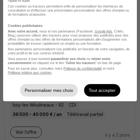
rapide et fluide.
Ces cookies ou traceurs permettent enfin de personnaliser les interfaces de
Jouy-en-Josas - 78
CDD
40 000 € / an
consultation et d'effectuer une présentation personnalisée des offres d'emploi ou
de formations proposées.
Voir l’offre
Cookies publicitaires
il y a 29 jours
Avec votre accord
, nous et nos partenaires (Facebook,
Google Ads
, Critéo,
Bing,) pouvons utiliser des traceurs pour vous proposer des publicités pour des
offres d’emploi ou des offres de formations personnalisés afin d’augmenter vos
probabilités de trouver rapidement un emploi ou une formation.
Nos partenaires personnalisent ces publicités en fonction de votre navigation, de
votre profil et de vos centres d’intérêt.
Vous pouvez à tout moment
paramétrer vos choix
ou
retirer votre
consentement
en cliquant sur le lien "
Gérer les traceurs
" en bas de page.
Pour en savoir plus, consultez notre
Politique de confidentialité
et notre
Politique relative aux cookies
.
Consultant Santé - Optim de la
Facturation Hospitalière H/F
Leyton France
Personnaliser mes choix
Tout accepter
Issy-les-Moulineaux - 92
CDI
36 500 - 40 000 € / an
Télétravail partiel
Voir l’offre
il y a 2 jours