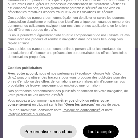
ou les offres vues, gérer les processus d'identification de l'utilisateur, vérifier s'il
est connecté ou non, et plus globalement garantir la sécurité du site web en
détectant les tentatives d'accès frauduleux ou les violations de sécurité.
Ces cookies ou traceurs permettent également de piloter et suivre les sources
d'acquisition d'audience en utilisant un identifiant unique permettant de comprendre
comment nos utilisateurs naviguent sur nos sites et nos applications en fonction
des différentes sources de trafic.
Ils nous permettent également d’observer le comportement de nos utilisateurs afin
Publiée le 20/07/2026 - Réf : GPE202602-5467
d'améliorer nos produits et rendre la navigation dans nos sites beaucoup plus
rapide et fluide.
8 de plus
Ces cookies ou traceurs permettent enfin de personnaliser les interfaces de
consultation et d'effectuer une présentation personnalisée des offres d'emploi ou
de formations proposées.
Créez votre compte Hellowork et
Cookies publicitaires
envoyez votre candidature !
Avec votre accord
, nous et nos partenaires (Facebook,
Google Ads
, Critéo,
Bing,) pouvons utiliser des traceurs pour vous proposer des publicités pour des
offres d’emploi ou des offres de formations personnalisés afin d’augmenter vos
probabilités de trouver rapidement un emploi ou une formation.
Nos partenaires personnalisent ces publicités en fonction de votre navigation, de
votre profil et de vos centres d’intérêt.
Vous pouvez à tout moment
paramétrer vos choix
ou
retirer votre
consentement
en cliquant sur le lien "
Gérer les traceurs
" en bas de page.
Pour en savoir plus, consultez notre
Politique de confidentialité
et notre
Politique relative aux cookies
.
Personnaliser mes choix
Tout accepter