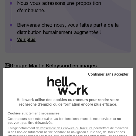
Nous vous adressons une proposition
d'embauche.
Bienvenue chez nous, vous faites partie de la
distribution humainement augmentée !
Voir plus
Groupe Martin Belaysoud en images
Continuer sans accepter
Hellowork utilise des cookies ou traceurs pour rendre votre
recherche d’emploi ou de formation encore plus efficace.
Cookies strictement nécessaires
Ces traceurs sont nécessaires au bon fonctionnement de nos services et
ne
peuvent pas être désactivés
.
Il s'agit notamment
de l'ensemble des cookies ou traceurs
permettant de maintenir
la session de l'utilisateur active pendant sa navigation sur le site, de stocker des
informations temporaires telles que les préférences des utilisateurs, les annonces