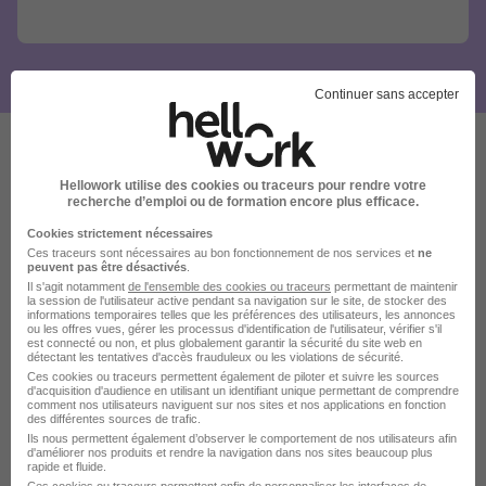
Continuer sans accepter
Ces offres pourraient aussi
Hellowork utilise des cookies ou traceurs pour rendre votre
recherche d’emploi ou de formation encore plus efficace.
vous intéresser
Cookies strictement nécessaires
Ces traceurs sont nécessaires au bon fonctionnement de nos services et
ne
peuvent pas être désactivés
.
Il s'agit notamment
de l'ensemble des cookies ou traceurs
permettant de maintenir
la session de l'utilisateur active pendant sa navigation sur le site, de stocker des
informations temporaires telles que les préférences des utilisateurs, les annonces
ou les offres vues, gérer les processus d'identification de l'utilisateur, vérifier s'il
est connecté ou non, et plus globalement garantir la sécurité du site web en
détectant les tentatives d'accès frauduleux ou les violations de sécurité.
Conseiller de Vente Polyvalent Jardin
Ces cookies ou traceurs permettent également de piloter et suivre les sources
d'acquisition d'audience en utilisant un identifiant unique permettant de comprendre
H/F
comment nos utilisateurs naviguent sur nos sites et nos applications en fonction
Mr Bricolage
des différentes sources de trafic.
Ils nous permettent également d’observer le comportement de nos utilisateurs afin
d'améliorer nos produits et rendre la navigation dans nos sites beaucoup plus
rapide et fluide.
Les Hauts-d'Anjou - 49
CDI