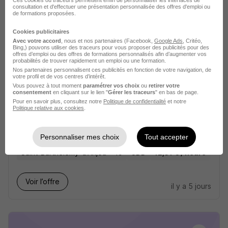
Ces cookies ou traceurs permettent enfin de personnaliser les interfaces de
consultation et d'effectuer une présentation personnalisée des offres d'emploi ou
de formations proposées.
Voir l’offre
il y a 17 jours
Cookies publicitaires
Avec votre accord
, nous et nos partenaires (Facebook,
Google Ads
, Critéo,
Bing,) pouvons utiliser des traceurs pour vous proposer des publicités pour des
offres d’emploi ou des offres de formations personnalisés afin d’augmenter vos
probabilités de trouver rapidement un emploi ou une formation.
Nos partenaires personnalisent ces publicités en fonction de votre navigation, de
votre profil et de vos centres d’intérêt.
Vous pouvez à tout moment
paramétrer vos choix
ou
retirer votre
consentement
en cliquant sur le lien "
Gérer les traceurs
" en bas de page.
Pour en savoir plus, consultez notre
Politique de confidentialité
et notre
Ouvrier Horticole Entretien Espace
Politique relative aux cookies
.
Verts H/F
Voltz
Personnaliser mes choix
Tout accepter
Saint-Barthélemy-d'Anjou - 49
CDD
12,31 € / heure
Voir l’offre
il y a 5 jours