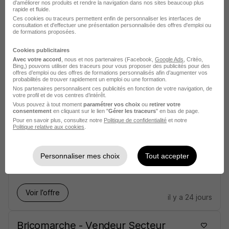
d'améliorer nos produits et rendre la navigation dans nos sites beaucoup plus
rapide et fluide.
Vendeur - Alternance - Apprentissage
Ces cookies ou traceurs permettent enfin de personnaliser les interfaces de
consultation et d'effectuer une présentation personnalisée des offres d'emploi ou
H/F
de formations proposées.
Groupement Mousquetaires
Cookies publicitaires
Avec votre accord
, nous et nos partenaires (Facebook,
Google Ads
, Critéo,
Foix - 09
Alternance
Bing,) pouvons utiliser des traceurs pour vous proposer des publicités pour des
offres d’emploi ou des offres de formations personnalisés afin d’augmenter vos
probabilités de trouver rapidement un emploi ou une formation.
Nos partenaires personnalisent ces publicités en fonction de votre navigation, de
Voir l’offre
votre profil et de vos centres d’intérêt.
il y a 24 jours
Vous pouvez à tout moment
paramétrer vos choix
ou
retirer votre
consentement
en cliquant sur le lien "
Gérer les traceurs
" en bas de page.
Pour en savoir plus, consultez notre
Politique de confidentialité
et notre
Saisonnier Vendeur Jardinerie H/F
Politique relative aux cookies
.
Groupement Mousquetaires
Personnaliser mes choix
Tout accepter
Capvern - 65
CDD
1 801,80 € / mois
Voir l’offre
il y a 24 jours
Bricomarche - Vendeur Secteur