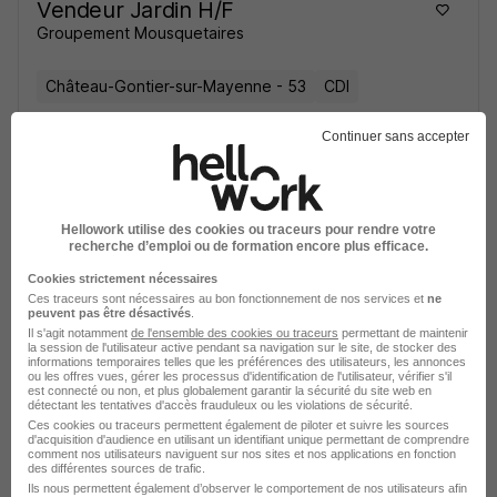
Vendeur Jardin H/F
Groupement Mousquetaires
Château-Gontier-sur-Mayenne - 53
CDI
Continuer sans accepter
Voir l’offre
il y a 20 jours
Recherchons un Vendeur Confirmé
Hellowork utilise des cookies ou traceurs pour rendre votre
Passionné par le Jardinage et ayant
recherche d’emploi ou de formation encore plus efficace.
une Solide Connaissance des
Cookies strictement nécessaires
Phytosanitaires Ainsi que des Produits
Ces traceurs sont nécessaires au bon fonctionnement de nos services et
ne
peuvent pas être désactivés
.
Saisonniers. H/F
Il s'agit notamment
de l'ensemble des cookies ou traceurs
permettant de maintenir
la session de l'utilisateur active pendant sa navigation sur le site, de stocker des
Groupement Mousquetaires
informations temporaires telles que les préférences des utilisateurs, les annonces
ou les offres vues, gérer les processus d'identification de l'utilisateur, vérifier s'il
est connecté ou non, et plus globalement garantir la sécurité du site web en
Nemours - 77
CDI
1 867,06 - 2 064 € / mois
détectant les tentatives d'accès frauduleux ou les violations de sécurité.
Ces cookies ou traceurs permettent également de piloter et suivre les sources
d'acquisition d'audience en utilisant un identifiant unique permettant de comprendre
comment nos utilisateurs naviguent sur nos sites et nos applications en fonction
Voir l’offre
des différentes sources de trafic.
il y a 22 jours
Ils nous permettent également d’observer le comportement de nos utilisateurs afin