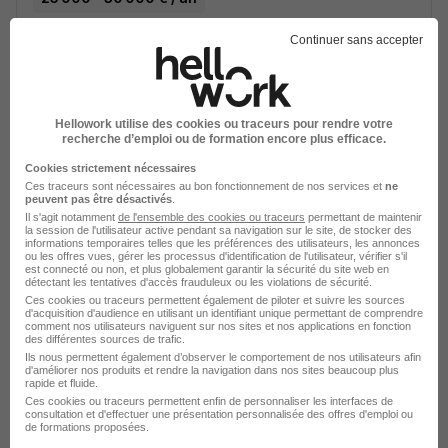
Continuer sans accepter
Voir l’offre
il y a 3 jours
Hellowork utilise des cookies ou traceurs pour rendre votre
recherche d’emploi ou de formation encore plus efficace.
Cookies strictement nécessaires
Ces traceurs sont nécessaires au bon fonctionnement de nos services et
ne
peuvent pas être désactivés
.
Conseiller Client Après-Vente
Il s'agit notamment
de l'ensemble des cookies ou traceurs
permettant de maintenir
la session de l'utilisateur active pendant sa navigation sur le site, de stocker des
Automobile H/F
informations temporaires telles que les préférences des utilisateurs, les annonces
ou les offres vues, gérer les processus d'identification de l'utilisateur, vérifier s'il
Volkswagen
est connecté ou non, et plus globalement garantir la sécurité du site web en
détectant les tentatives d'accès frauduleux ou les violations de sécurité.
Ces cookies ou traceurs permettent également de piloter et suivre les sources
Château-Gontier-sur-Mayenne - 53
CDI
d'acquisition d'audience en utilisant un identifiant unique permettant de comprendre
comment nos utilisateurs naviguent sur nos sites et nos applications en fonction
des différentes sources de trafic.
Ils nous permettent également d’observer le comportement de nos utilisateurs afin
Voir l’offre
d'améliorer nos produits et rendre la navigation dans nos sites beaucoup plus
il y a 2 jours
rapide et fluide.
Ces cookies ou traceurs permettent enfin de personnaliser les interfaces de
consultation et d'effectuer une présentation personnalisée des offres d'emploi ou
de formations proposées.