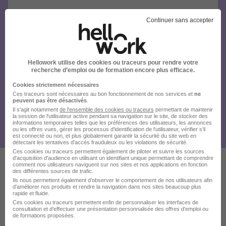
Continuer sans accepter
Hellowork utilise des cookies ou traceurs pour rendre votre
recherche d’emploi ou de formation encore plus efficace.
Cookies strictement nécessaires
Ces traceurs sont nécessaires au bon fonctionnement de nos services et
ne
peuvent pas être désactivés
.
Il s'agit notamment
de l'ensemble des cookies ou traceurs
permettant de maintenir
la session de l'utilisateur active pendant sa navigation sur le site, de stocker des
informations temporaires telles que les préférences des utilisateurs, les annonces
ou les offres vues, gérer les processus d'identification de l'utilisateur, vérifier s'il
est connecté ou non, et plus globalement garantir la sécurité du site web en
détectant les tentatives d'accès frauduleux ou les violations de sécurité.
Ces cookies ou traceurs permettent également de piloter et suivre les sources
d'acquisition d'audience en utilisant un identifiant unique permettant de comprendre
comment nos utilisateurs naviguent sur nos sites et nos applications en fonction
des différentes sources de trafic.
Ces offres pourraient aussi
Ils nous permettent également d’observer le comportement de nos utilisateurs afin
d'améliorer nos produits et rendre la navigation dans nos sites beaucoup plus
vous intéresser
rapide et fluide.
Ces cookies ou traceurs permettent enfin de personnaliser les interfaces de
consultation et d'effectuer une présentation personnalisée des offres d'emploi ou
de formations proposées.