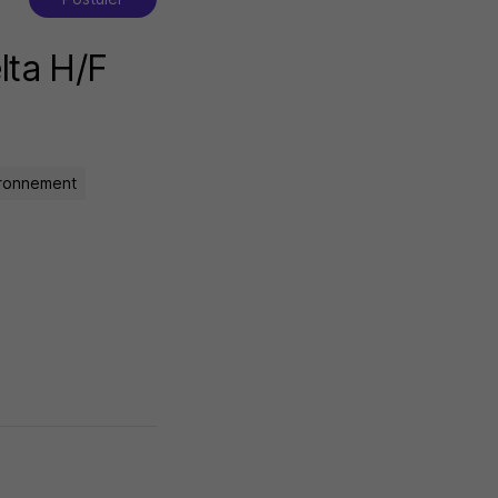
lta H/F
ironnement