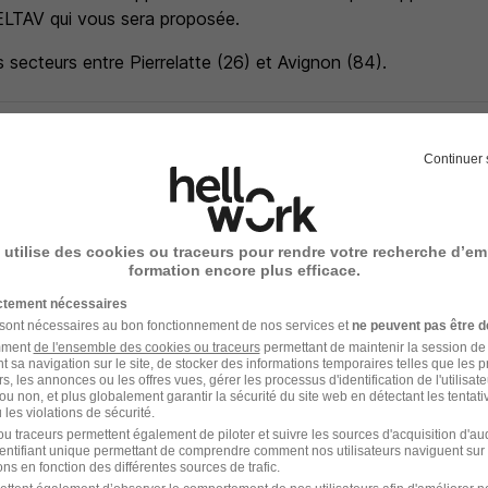
ELTAV qui vous sera proposée.
 secteurs entre Pierrelatte (26) et Avignon (84).
entaires
Continuer 
s au respect de l'égalité de traitement entre les candidats,
de diversité. Chez Assystem, seules les compétences compten
 utilise des cookies ou traceurs pour rendre votre recherche d’em
 la connaissance d'Assystem une quelconque situation ou des
formation encore plus efficace.
itez pas vous serez accompagné(e) !
ictement nécessaires
 sont nécessaires au bon fonctionnement de nos services et
ne peuvent pas être d
amment
de l'ensemble des cookies ou traceurs
permettant de maintenir la session de l
t sa navigation sur le site, de stocker des informations temporaires telles que les 
e recrutement
rs, les annonces ou les offres vues, gérer les processus d'identification de l'utilisateur,
ou non, et plus globalement garantir la sécurité du site web en détectant les tentati
les violations de sécurité.
rutement peuvent varier selon l'offre à laquelle vous postulez.
u traceurs permettent également de piloter et suivre les sources d'acquisition d'a
identifiant unique permettant de comprendre comment nos utilisateurs naviguent sur 
ns en fonction des différentes sources de trafic.
nge téléphonique avec les candidat.e.s présélectionné.e.s