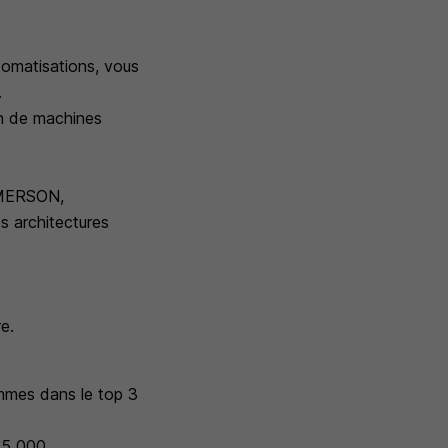
tomatisations, vous
.
on de machines
'EMERSON,
s architectures
re.
mmes dans le top 3
 5 000