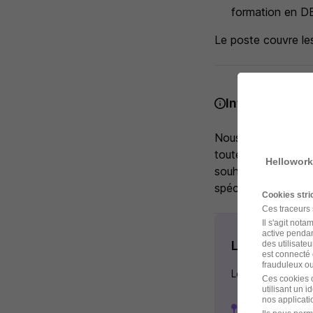
formation en D
Le poste couvre les
Infos complém
Nous nous engageon
toutes les formes 
Hellowork
souhaitez porter à
spécifiques, n'hés
Cookies str
Ces traceurs
Il s'agit not
active pendan
Les étapes d
des utilisateu
est connecté 
frauduleux ou 
Les étapes de rec
Ces cookies o
utilisant un 
nos applicatio
Premier écha