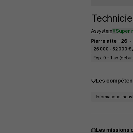
Technicie
Assystem
Super 
Pierrelatte - 26
26 000 - 52 000 € 
Exp. 0 - 1 an (débu
Les compétenc
Informatique Indust
Les missions 