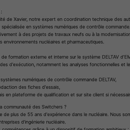
 :
lité de Xavier, notre expert en coordination technique des au
e spécialisée en systèmes numériques de contrôle commande
tivement à des projets de travaux neufs ou à la modernisati
s environnements nucléaires et pharmaceutiques.
s de formation externe et interne sur le système DELTAV d
udes d'exécution, notamment les analyses fonctionnelles et le
 systèmes numériques de contrôle commande DELTAV,
rédaction des fiches d'essais,
ais en plateforme de qualification et sur site client si nécessai
 la communauté des Switchers ?
 de plus de 55 ans d'expérience dans le nucléaire. Nous so
treprises d'ingénierie nucléaire.
compétences grâce à un dispositif de formation ambitieux :