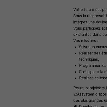
Votre future équipe
Sous la responsabi
intégrez une équip
Vous participez ac
existantes dans de
Vos missions :
Suivre un cursu
Réaliser des ét
techniques,
Programmer les
Participer à la 
Réaliser les ess
Pourquoi rejoindre
📈Assystem dispose
des plus grandes en
🏠 Développez vos 