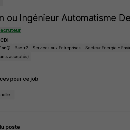
n ou Ingénieur Automatisme De
recruteur
CDI
/ an
Bac +2
Services aux Entreprises
Secteur Energie • Env
tants acceptés)
es pour ce job
rielle
du poste