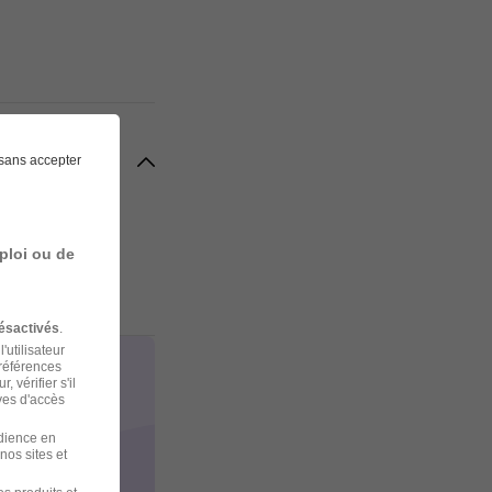
sans accepter
 et célébrons
t ! Si vous
ploi ou de
 besoins
ésactivés
.
'utilisateur
préférences
 vérifier s'il
ves d'accès
udience en
nos sites et