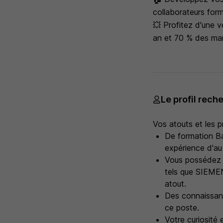
collaborateurs for
💥 Profitez d'une v
an et 70 % des man
Le profil rech
Vos atouts et les p
De formation Ba
expérience d'a
Vous possédez 
tels que SIEME
atout.
Des connaissance
ce poste.
Votre curiosité