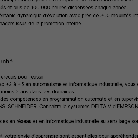
més et plus de 100 000 heures dispensées chaque année.
éritable dynamique d'évolution avec près de 300 mobilités int
agers issus de la promotion interne.
erché
rérequis pour réussir
c +2 à +5 en automatisme et informatique industrielle, vous
u moins 3 ans dans ces domaines.
des compétences en programmation automate et en superviso
NS, SCHNEIDER. Connaitre le systèmes DELTA V d'EMRSON e
s en réseau et en informatique industrielle au sens large son
 et votre envie d'apprendre sont essentielles pour appréhende