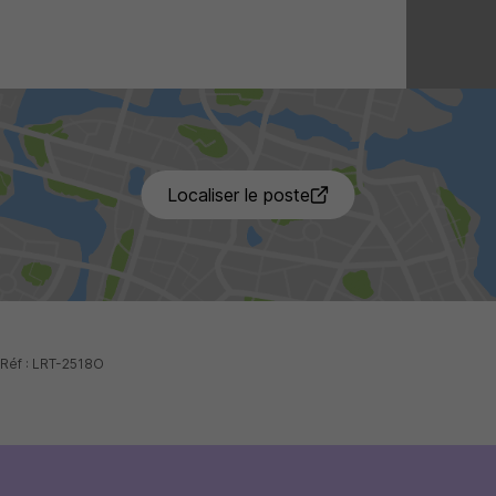
7 de p
Localiser le poste
 Réf : LRT-2518O