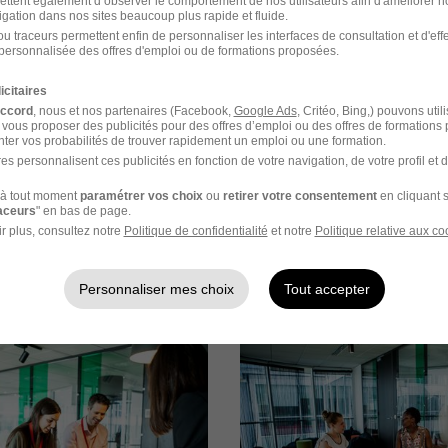
ettent également d’observer le comportement de nos utilisateurs afin d'améliorer no
igation dans nos sites beaucoup plus rapide et fluide.
ec le futur N+1
u traceurs permettent enfin de personnaliser les interfaces de consultation et d'eff
personnalisée des offres d'emploi ou de formations proposées.
 debriefing d’un questionnaire de personnalité auprès de la Di
icitaires
accord
, nous et nos partenaires (Facebook,
Google Ads
, Critéo, Bing,) pouvons util
 vous proposer des publicités pour des offres d’emploi ou des offres de formations
ange avec le futur N+2 (téléphone ou visio)
ter vos probabilités de trouver rapidement un emploi ou une formation.
es personnalisent ces publicités en fonction de votre navigation, de votre profil et 
uis suivi de la période d’intégration
à tout moment
paramétrer vos choix
ou
retirer votre consentement
en cliquant s
raceurs
" en bas de page.
r plus, consultez notre
Politique de confidentialité
et notre
Politique relative aux co
Personnaliser mes choix
Tout accepter
images