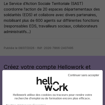
Le Service d'Action Sociale Territoriale (SAST)
coordonne l'action de 20 espaces départementaux des
solidarités (EDS) et collabore avec divers partenaires,
mobilisant plus de 600 agents sur différentes fonctions
(responsables EDS, travailleurs sociaux, collaborateurs
administratifs...)
Publiée le 08/07/2026 - Réf : 2026-7866-2407495
Créez votre compte Hellowork et
envoyez votre candidature !
Continuer sans accepter
Hellowork utilise des cookies ou traceurs pour rendre votre
recherche d’emploi ou de formation encore plus efficace.