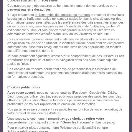
Cookies strictement nécessaires
Ces traceurs sont nécessaires au bon fonctionnement de nos services et
ne
peuvent pas être désactivés
.
Il s'agit notamment
de l'ensemble des cookies ou traceurs
permettant de maintenir
la session de l'utilisateur active pendant sa navigation sur le site, de stocker des
informations temporaires telles que les préférences des utilisateurs, les annonces
ou les offres vues, gérer les processus d'identification de l'utilisateur, vérifier s'il
est connecté ou non, et plus globalement garantir la sécurité du site web en
détectant les tentatives d'accès frauduleux ou les violations de sécurité.
Ces cookies ou traceurs permettent également de piloter et suivre les sources
d'acquisition d'audience en utilisant un identifiant unique permettant de comprendre
comment nos utilisateurs naviguent sur nos sites et nos applications en fonction
des différentes sources de trafic.
Ils nous permettent également d’observer le comportement de nos utilisateurs afin
d'améliorer nos produits et rendre la navigation dans nos sites beaucoup plus
rapide et fluide.
Ces cookies ou traceurs permettent enfin de personnaliser les interfaces de
consultation et d'effectuer une présentation personnalisée des offres d'emploi ou
de formations proposées.
Cookies publicitaires
Avec votre accord
, nous et nos partenaires (Facebook,
Google Ads
, Critéo,
Bing,) pouvons utiliser des traceurs pour vous proposer des publicités pour des
offres d’emploi ou des offres de formations personnalisés afin d’augmenter vos
probabilités de trouver rapidement un emploi ou une formation.
Nos partenaires personnalisent ces publicités en fonction de votre navigation, de
votre profil et de vos centres d’intérêt.
Vous pouvez à tout moment
paramétrer vos choix
ou
retirer votre
consentement
en cliquant sur le lien "
Gérer les traceurs
" en bas de page.
Pour en savoir plus, consultez notre
Politique de confidentialité
et notre
Politique relative aux cookies
.