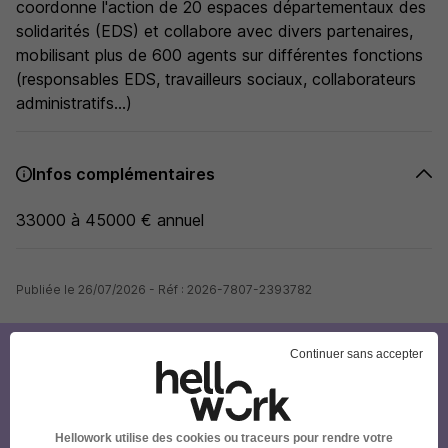
coordonne l'action de 20 espaces départementaux des
solidarités (EDS) et collabore avec divers partenaires,
mobilisant plus de 600 agents sur différentes fonctions
(responsables EDS, travailleurs sociaux, collaborateurs
administratifs...)
Infos complémentaires
33000 à 45000 € annuel
Publiée le 26/07/2026 - Réf : 2026-7807-2393782
Continuer sans accepter
Créez votre compte Hellowork et
envoyez votre candidature !
Hellowork utilise des cookies ou traceurs pour rendre votre