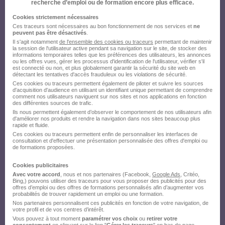
recherche d’emploi ou de formation encore plus efficace.
Cookies strictement nécessaires
Ces traceurs sont nécessaires au bon fonctionnement de nos services et
ne
peuvent pas être désactivés
.
Il s'agit notamment
de l'ensemble des cookies ou traceurs
permettant de maintenir
la session de l'utilisateur active pendant sa navigation sur le site, de stocker des
informations temporaires telles que les préférences des utilisateurs, les annonces
ou les offres vues, gérer les processus d'identification de l'utilisateur, vérifier s'il
est connecté ou non, et plus globalement garantir la sécurité du site web en
détectant les tentatives d'accès frauduleux ou les violations de sécurité.
Ces cookies ou traceurs permettent également de piloter et suivre les sources
d'acquisition d'audience en utilisant un identifiant unique permettant de comprendre
comment nos utilisateurs naviguent sur nos sites et nos applications en fonction
des différentes sources de trafic.
Ils nous permettent également d’observer le comportement de nos utilisateurs afin
d'améliorer nos produits et rendre la navigation dans nos sites beaucoup plus
rapide et fluide.
Ces cookies ou traceurs permettent enfin de personnaliser les interfaces de
consultation et d'effectuer une présentation personnalisée des offres d'emploi ou
de formations proposées.
Cookies publicitaires
Avec votre accord
, nous et nos partenaires (Facebook,
Google Ads
, Critéo,
Bing,) pouvons utiliser des traceurs pour vous proposer des publicités pour des
offres d’emploi ou des offres de formations personnalisés afin d’augmenter vos
probabilités de trouver rapidement un emploi ou une formation.
Nos partenaires personnalisent ces publicités en fonction de votre navigation, de
votre profil et de vos centres d’intérêt.
Vous pouvez à tout moment
paramétrer vos choix
ou
retirer votre
consentement
en cliquant sur le lien "
Gérer les traceurs
" en bas de page.