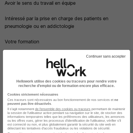
Avoir le sens du travail en équipe
Intéressé par la prise en charge des patients en
pneumologie ou en addictologie
Votre formation
Diplôme masseur kinésithérapeute
Continuer sans accepter
Les avantages liés au poste
Hellowork utilise des cookies ou traceurs pour rendre votre
recherche d’emploi ou de formation encore plus efficace.
Couverture santé, épargne et prévoyance, télétravail,
Cookies strictement nécessaires
congés, horaires, formation... Découvrez tout ce que
Ces traceurs sont nécessaires au bon fonctionnement de nos services et
ne
propose la Sécurité sociale à ses salariés !
peuvent pas être désactivés
.
Il s'agit notamment
de l'ensemble des cookies ou traceurs
permettant de maintenir
la session de l'utilisateur active pendant sa navigation sur le site, de stocker des
informations temporaires telles que les préférences des utilisateurs, les annonces
ou les offres vues, gérer les processus d'identification de l'utilisateur, vérifier s'il
La carte
est connecté ou non, et plus globalement garantir la sécurité du site web en
détectant les tentatives d'accès frauduleux ou les violations de sécurité.