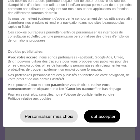
Ces cookies ou traceurs permettent également de piloter et suivre les sources
231 Chemin du Sémaphore
d'acquisition d'audience en utilisant un identifiant unique permettant de comprendre
30820 Caveirac
comment nos utilisateurs naviguent sur nos sites et nos applications en fonction
des différentes sources de trafic.
Ils nous permettent également d’observer le comportement de nos utilisateurs afin
d'améliorer nos produits et rendre la navigation dans nos sites beaucoup plus
rapide et fluide.
Ces cookies ou traceurs permettent enfin de personnaliser les interfaces de
Localiser le poste
consultation et d'effectuer une présentation personnalisée des offres d'emploi ou
de formations proposées.
Cookies publicitaires
Avec votre accord
, nous et nos partenaires (Facebook,
Google Ads
, Critéo,
Bing,) pouvons utiliser des traceurs pour vous proposer des publicités pour des
offres d’emploi ou des offres de formations personnalisés afin d’augmenter vos
Publiée le 26/07/2026 - Réf : NVHADD119276
probabilités de trouver rapidement un emploi ou une formation.
Nos partenaires personnalisent ces publicités en fonction de votre navigation, de
votre profil et de vos centres d’intérêt.
Vous pouvez à tout moment
paramétrer vos choix
ou
retirer votre
consentement
en cliquant sur le lien "
Gérer les traceurs
" en bas de page.
Créez votre compte
Pour en savoir plus, consultez notre
Politique de confidentialité
et notre
Politique relative aux cookies
.
Hellowork et postulez
sur le site du recruteur !
Personnaliser mes choix
Tout accepter