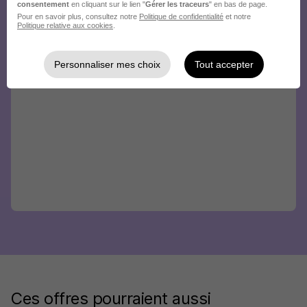
consentement
en cliquant sur le lien "
Gérer les traceurs
" en bas de page.
Pour en savoir plus, consultez notre
Politique de confidentialité
et notre
Politique relative aux cookies
.
Personnaliser mes choix
Tout accepter
Ces offres pourraient aussi