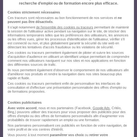
Créez votre compte Hellowork et
recherche d’emploi ou de formation encore plus efficace.
envoyez votre candidature !
Cookies strictement nécessaires
Ces traceurs sont nécessaires au bon fonctionnement de nos services et
ne
peuvent pas être désactivés
.
Il s'agit notamment
de l'ensemble des cookies ou traceurs
permettant de maintenir
la session de l'utilisateur active pendant sa navigation sur le site, de stocker des
informations temporaires telles que les préférences des utilisateurs, les annonces
ou les offres vues, gérer les processus d'identification de l'utilisateur, vérifier s'il
est connecté ou non, et plus globalement garantir la sécurité du site web en
détectant les tentatives d'accès frauduleux ou les violations de sécurité.
Ces cookies ou traceurs permettent également de piloter et suivre les sources
d'acquisition d'audience en utilisant un identifiant unique permettant de comprendre
comment nos utilisateurs naviguent sur nos sites et nos applications en fonction
des différentes sources de trafic.
Ils nous permettent également d’observer le comportement de nos utilisateurs afin
d'améliorer nos produits et rendre la navigation dans nos sites beaucoup plus
rapide et fluide.
Ces cookies ou traceurs permettent enfin de personnaliser les interfaces de
consultation et d'effectuer une présentation personnalisée des offres d'emploi ou
de formations proposées.
Cookies publicitaires
Avec votre accord
, nous et nos partenaires (Facebook,
Google Ads
, Critéo,
Bing,) pouvons utiliser des traceurs pour vous proposer des publicités pour des
offres d’emploi ou des offres de formations personnalisés afin d’augmenter vos
probabilités de trouver rapidement un emploi ou une formation.
Nos partenaires personnalisent ces publicités en fonction de votre navigation, de
votre profil et de vos centres d’intérêt.
Vous pouvez à tout moment
paramétrer vos choix
ou
retirer votre