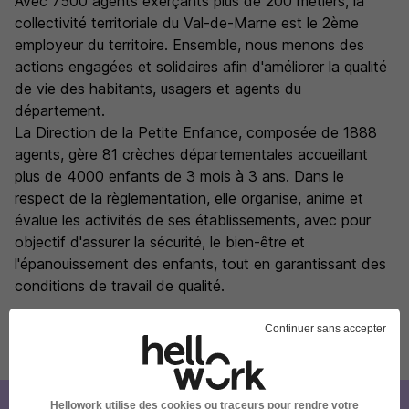
Avec 7500 agents exerçants plus de 200 métiers, la
collectivité territoriale du Val-de-Marne est le 2ème
employeur du territoire. Ensemble, nous menons des
actions engagées et solidaires afin d'améliorer la qualité
de vie des habitants, usagers et agents du
département.
La Direction de la Petite Enfance, composée de 1888
agents, gère 81 crèches départementales accueillant
plus de 4000 enfants de 3 mois à 3 ans. Dans le
respect de la règlementation, elle organise, anime et
évalue les activités de ses établissements, avec pour
objectif d'assurer la sécurité, le bien-être et
l'épanouissement des enfants, tout en garantissant des
conditions de travail de qualité.
Continuer sans accepter
Publiée le 26/07/2026 - Réf : 2026-7760-2391935
Hellowork utilise des cookies ou traceurs pour rendre votre