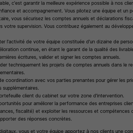
le, c'est garantir la meilleure expérience possible à nos cli
nfiance et accompagnement. Vous pilotez une équipe et un por
taire, vous sécurisez les comptes annuels et déclarations fisc
ers votre supervision. Vous contribuez également au développ
ter l'activité de votre équipe constituée d'un dizaine de per
oration continue, en étant le garant de la qualité des livrabl
ernières écritures, valider et signer les comptes annuels.
lider techniquement les projets de comptes annuels dans le 
ementaires.
de coordination avec vos parties prenantes pour gérer les prio
 supplémentaires.
rtefeuille client du cabinet sur votre zone d'intervention.
portunités pour améliorer la performance des entreprises clien
inances, fiscalité) et exploiter les ressources et compétence
apporter des réponses concrètes.
digitaux, vous et votre équipe apportez à nos clients une comp