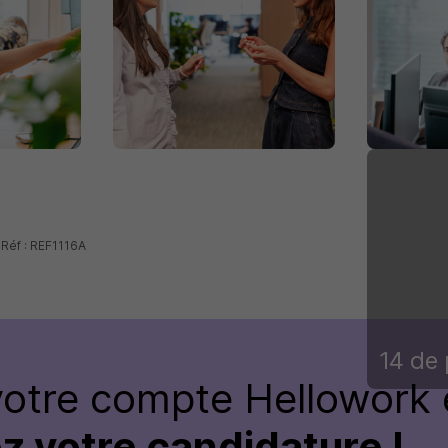
 Réf : REF1116A
14 de 
votre compte Hellowork 
z votre candidature !