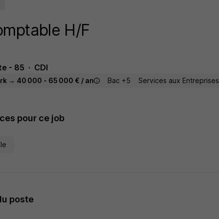
omptable H/F
e - 85
CDI
rk → 40 000 - 65 000 € / an
Bac +5
Services aux Entreprise
es pour ce job
le
du poste