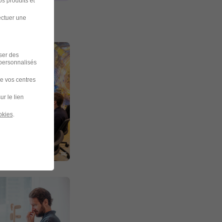
s produits et
ectuer une
iser des
 personnalisés
de vos centres
ur le lien
okies
.