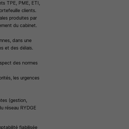
ents TPE, PME, ETI,
tefeuille clients.
ales produites par
ement du cabinet.
sonnes, dans une
es et des délais.
respect des normes
rités, les urgences
tes (gestion,
s du réseau RYDGE
tabilité fiabilisée