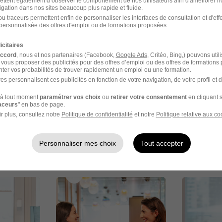
ettent également d’observer le comportement de nos utilisateurs afin d'améliorer no
igation dans nos sites beaucoup plus rapide et fluide.
u traceurs permettent enfin de personnaliser les interfaces de consultation et d'eff
personnalisée des offres d'emploi ou de formations proposées.
l en images
icitaires
accord
, nous et nos partenaires (Facebook,
Google Ads
, Critéo, Bing,) pouvons util
 vous proposer des publicités pour des offres d’emploi ou des offres de formations
ter vos probabilités de trouver rapidement un emploi ou une formation.
es personnalisent ces publicités en fonction de votre navigation, de votre profil et 
à tout moment
paramétrer vos choix
ou
retirer votre consentement
en cliquant s
raceurs
" en bas de page.
r plus, consultez notre
Politique de confidentialité
et notre
Politique relative aux co
Personnaliser mes choix
Tout accepter