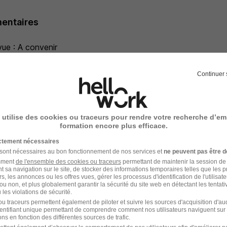
entaires
ue : A convenir
ossibilité de travail hybride
Continuer 
e recrutement
 utilise des cookies ou traceurs pour rendre votre recherche d’em
rutement peuvent varier selon l'offre à laquelle vous postulez.
formation encore plus efficace.
ictement nécessaires
turel: vérifier l'alignement de vos valeurs / attentes avec la c
 sont nécessaires au bon fonctionnement de nos services et
ne peuvent pas être d
amment
de l'ensemble des cookies ou traceurs
permettant de maintenir la session de l
chnique : s'assurer de vos connaissances métier et outils pour
t sa navigation sur le site, de stocker des informations temporaires telles que les 
rs, les annonces ou les offres vues, gérer les processus d'identification de l'utilisateur,
ou non, et plus globalement garantir la sécurité du site web en détectant les tentati
les violations de sécurité.
tentiel & impact : pour évoquer votre potentiel d'évolution ch
u traceurs permettent également de piloter et suivre les sources d'acquisition d'a
identifiant unique permettant de comprendre comment nos utilisateurs naviguent sur 
ns en fonction des différentes sources de trafic.