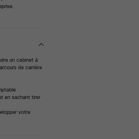
eprise.
ndre un cabinet à
arcours de carrière
mptable
t en sachant tirer
velopper votre