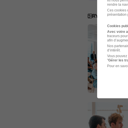
Ils nous perm
rendre la nav
Ces cookies o
présentation 
RYDGE Consei
Cookies publ
Avec votre 
traceurs pour
afin d’augmen
Nos partenair
d’intérêt.
Vous pouvez 
"
Gérer les t
Pour en savoi