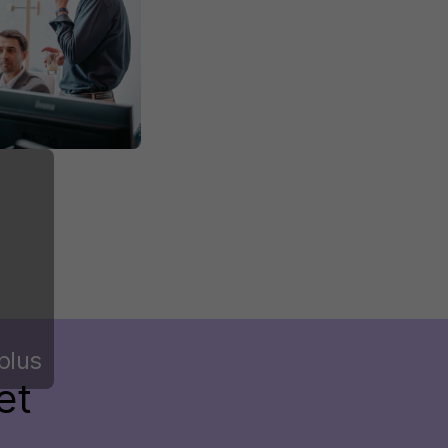
plus
et