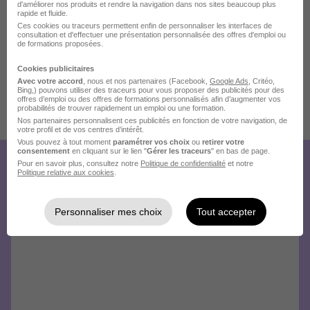
d'améliorer nos produits et rendre la navigation dans nos sites beaucoup plus
rapide et fluide.
Ces cookies ou traceurs permettent enfin de personnaliser les interfaces de
consultation et d'effectuer une présentation personnalisée des offres d'emploi ou
de formations proposées.
Cookies publicitaires
Avec votre accord
, nous et nos partenaires (Facebook,
Google Ads
, Critéo,
Bing,) pouvons utiliser des traceurs pour vous proposer des publicités pour des
offres d’emploi ou des offres de formations personnalisés afin d’augmenter vos
probabilités de trouver rapidement un emploi ou une formation.
Publiée le 18/07/2026 - Réf : 3749302/27187456 CD/79B
Nos partenaires personnalisent ces publicités en fonction de votre navigation, de
votre profil et de vos centres d’intérêt.
Vous pouvez à tout moment
paramétrer vos choix
ou
retirer votre
consentement
en cliquant sur le lien "
Gérer les traceurs
" en bas de page.
Pour en savoir plus, consultez notre
Politique de confidentialité
et notre
Créez votre compte Hellowork et
Politique relative aux cookies
.
envoyez votre candidature !
Personnaliser mes choix
Tout accepter