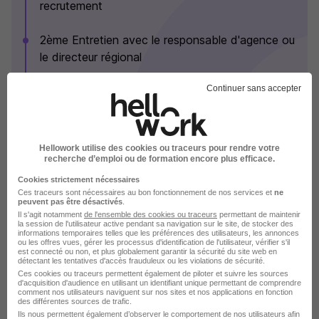
recrutement
2ème Entretien avec le responsable d'agence ou
le directeur régional
Continuer sans accepter
Tests techniques éventuels en fonction des
postes
Voir plus
Hellowork utilise des cookies ou traceurs pour rendre votre
recherche d’emploi ou de formation encore plus efficace.
Cookies strictement nécessaires
Sygmatel en images
Ces traceurs sont nécessaires au bon fonctionnement de nos services et
ne
peuvent pas être désactivés
.
Il s'agit notamment
de l'ensemble des cookies ou traceurs
permettant de maintenir
la session de l'utilisateur active pendant sa navigation sur le site, de stocker des
informations temporaires telles que les préférences des utilisateurs, les annonces
ou les offres vues, gérer les processus d'identification de l'utilisateur, vérifier s'il
est connecté ou non, et plus globalement garantir la sécurité du site web en
détectant les tentatives d'accès frauduleux ou les violations de sécurité.
Ces cookies ou traceurs permettent également de piloter et suivre les sources
d'acquisition d'audience en utilisant un identifiant unique permettant de comprendre
comment nos utilisateurs naviguent sur nos sites et nos applications en fonction
des différentes sources de trafic.
Ils nous permettent également d’observer le comportement de nos utilisateurs afin