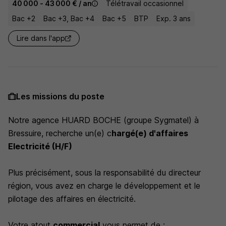
40 000 - 43 000 € / an
Télétravail occasionnel
Bac +2
Bac +3, Bac +4
Bac +5
BTP
Exp. 3 ans
Lire dans l'app
Les missions du poste
Notre agence HUARD BOCHE (groupe Sygmatel) à
Bressuire, recherche un(e) c
hargé(e) d'affaires
Electricité (H/F)
Plus précisément, sous la responsabilité du directeur
région, vous avez en charge le développement et le
pilotage des affaires en électricité.
Votre atout
commercial
vous permet de :