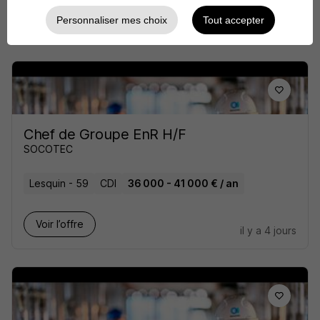
Voir l’offre
Personnaliser mes choix
Tout accepter
il y a 4 jours
Chef de Groupe EnR H/F
SOCOTEC
Lesquin - 59
CDI
36 000 - 41 000 € / an
Voir l’offre
il y a 4 jours