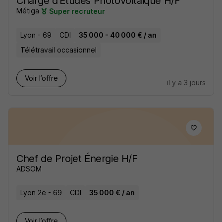
Chargé d'Études Photovoltaïque H/F
Métiga
Super recruteur
Lyon - 69
CDI
35 000 - 40 000 € / an
Télétravail occasionnel
Voir l’offre
il y a 3 jours
Chef de Projet Énergie H/F
ADSOM
Lyon 2e - 69
CDI
35 000 € / an
Voir l’offre