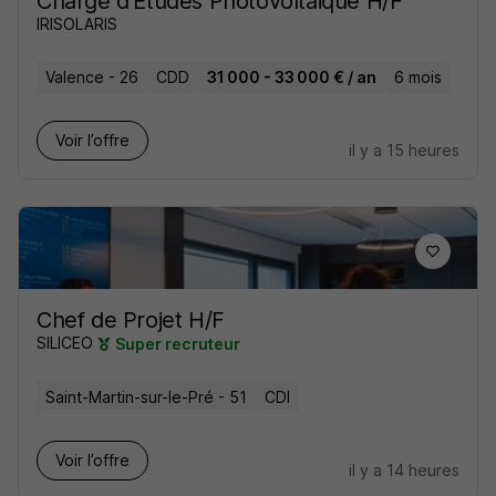
Chargé d'Études Photovoltaïque H/F
IRISOLARIS
Valence - 26
CDD
31 000 - 33 000 € / an
6 mois
Voir l’offre
il y a 15 heures
Chef de Projet H/F
SILICEO
Super recruteur
Saint-Martin-sur-le-Pré - 51
CDI
Voir l’offre
il y a 14 heures