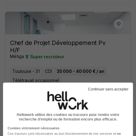
Chef de Projet Développement Pv
H/F
Métiga
Super recruteur
Toulouse - 31
CDI
35 000 - 40 000 € / an
Télétravail occasionnel
Continuer sans accepter
Voir l’offre
il y a 3 jours
Hellowork utilise des cookies ou traceurs pour rendre votre
recherche d’emploi ou de formation encore plus efficace.
Cookies strictement nécessaires
Ces traceurs sont nécessaires au bon fonctionnement de nos services et
ne