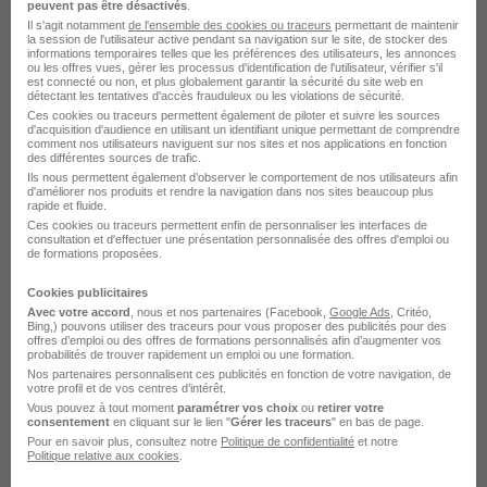
peuvent pas être désactivés
.
Il s'agit notamment
de l'ensemble des cookies ou traceurs
permettant de maintenir
Chef de Projets Développement
la session de l'utilisateur active pendant sa navigation sur le site, de stocker des
informations temporaires telles que les préférences des utilisateurs, les annonces
Photovoltaïque H/F
ou les offres vues, gérer les processus d'identification de l'utilisateur, vérifier s'il
est connecté ou non, et plus globalement garantir la sécurité du site web en
Fed Construction
détectant les tentatives d'accès frauduleux ou les violations de sécurité.
Ces cookies ou traceurs permettent également de piloter et suivre les sources
d'acquisition d'audience en utilisant un identifiant unique permettant de comprendre
Avignon - 84
CDI
42 000 - 48 000 € / an
comment nos utilisateurs naviguent sur nos sites et nos applications en fonction
des différentes sources de trafic.
Ils nous permettent également d’observer le comportement de nos utilisateurs afin
d'améliorer nos produits et rendre la navigation dans nos sites beaucoup plus
Voir l’offre
rapide et fluide.
il y a 3 jours
Ces cookies ou traceurs permettent enfin de personnaliser les interfaces de
consultation et d'effectuer une présentation personnalisée des offres d'emploi ou
de formations proposées.
Cookies publicitaires
Avec votre accord
, nous et nos partenaires (Facebook,
Google Ads
, Critéo,
Bing,) pouvons utiliser des traceurs pour vous proposer des publicités pour des
offres d’emploi ou des offres de formations personnalisés afin d’augmenter vos
probabilités de trouver rapidement un emploi ou une formation.
Chef de Groupe EnR H/F
Nos partenaires personnalisent ces publicités en fonction de votre navigation, de
votre profil et de vos centres d’intérêt.
SOCOTEC
Vous pouvez à tout moment
paramétrer vos choix
ou
retirer votre
consentement
en cliquant sur le lien "
Gérer les traceurs
" en bas de page.
Pour en savoir plus, consultez notre
Politique de confidentialité
et notre
Amiens - 80
CDI
36 000 - 41 000 € / an
Politique relative aux cookies
.