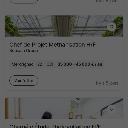
il y a 5 jours
Chef de Projet Methanisation H/F
Squiban Group
Merdrignac - 22
CDI
35 000 - 45 000 € / an
Voir l’offre
il y a 5 jours
Chargé d'Étude Photovoltaïque H/F