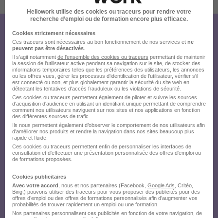
Hellowork utilise des cookies ou traceurs pour rendre votre
recherche d’emploi ou de formation encore plus efficace.
Créez votre compte Hellowork et
Cookies strictement nécessaires
Ces traceurs sont nécessaires au bon fonctionnement de nos services et
ne
peuvent pas être désactivés
.
envoyez votre candidature !
Il s'agit notamment
de l'ensemble des cookies ou traceurs
permettant de maintenir
la session de l'utilisateur active pendant sa navigation sur le site, de stocker des
informations temporaires telles que les préférences des utilisateurs, les annonces
ou les offres vues, gérer les processus d'identification de l'utilisateur, vérifier s'il
est connecté ou non, et plus globalement garantir la sécurité du site web en
détectant les tentatives d'accès frauduleux ou les violations de sécurité.
Ces cookies ou traceurs permettent également de piloter et suivre les sources
d'acquisition d'audience en utilisant un identifiant unique permettant de comprendre
comment nos utilisateurs naviguent sur nos sites et nos applications en fonction
des différentes sources de trafic.
Ils nous permettent également d’observer le comportement de nos utilisateurs afin
d'améliorer nos produits et rendre la navigation dans nos sites beaucoup plus
rapide et fluide.
Ces cookies ou traceurs permettent enfin de personnaliser les interfaces de
consultation et d'effectuer une présentation personnalisée des offres d'emploi ou
de formations proposées.
Cookies publicitaires
Avec votre accord
, nous et nos partenaires (Facebook,
Google Ads
, Critéo,
Bing,) pouvons utiliser des traceurs pour vous proposer des publicités pour des
offres d’emploi ou des offres de formations personnalisés afin d’augmenter vos
probabilités de trouver rapidement un emploi ou une formation.
Nos partenaires personnalisent ces publicités en fonction de votre navigation, de