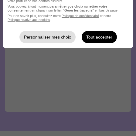
votre profil et de vos centres d’intérêt.
Vous pouvez à tout moment
paramétrer vos choix
ou
retirer votre
consentement
en cliquant sur le lien "
Gérer les traceurs
" en bas de page.
Pour en savoir plus, consultez notre
Politique de confidentialité
et notre
Politique relative aux cookies
.
Personnaliser mes choix
Tout accepter