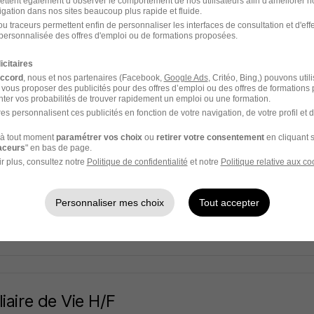
ettent également d’observer le comportement de nos utilisateurs afin d'améliorer no
terim
igation dans nos sites beaucoup plus rapide et fluide.
u traceurs permettent enfin de personnaliser les interfaces de consultation et d'eff
l-les-Bains - 70
Intérim
14,77 - 15,92 € / heure
1 jour
personnalisée des offres d'emploi ou de formations proposées.
icitaires
2 jours
accord
, nous et nos partenaires (Facebook,
Google Ads
, Critéo, Bing,) pouvons util
 vous proposer des publicités pour des offres d’emploi ou des offres de formations
ter vos probabilités de trouver rapidement un emploi ou une formation.
es personnalisent ces publicités en fonction de votre navigation, de votre profil et 
à tout moment
paramétrer vos choix
ou
retirer votre consentement
en cliquant s
cutier Traiteur Vendeur Stand H/F
raceurs
" en bas de page.
 Retail France
r plus, consultez notre
Politique de confidentialité
et notre
Politique relative aux co
l-les-Bains - 70
CDI
25 480 - 27 010 € / an
Personnaliser mes choix
Tout accepter
3 jours
liaire de Vie H/F