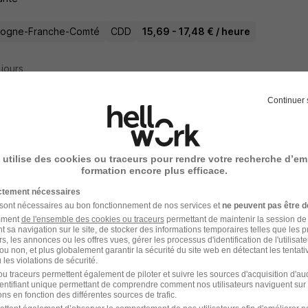
gogne-Franche-Comté
CDD
15,69 - 17,48 € / heure
2 jours
Continuer 
chandiser Promoteur Employe de Rayon H
Super recruteur
 utilise des cookies ou traceurs pour rendre votre recherche d’em
formation encore plus efficace.
l-les-Bains - 70
CDD
12,31 € / heure
1 jour
ictement nécessaires
 sont nécessaires au bon fonctionnement de nos services et
ne peuvent pas être d
amment
de l'ensemble des cookies ou traceurs
permettant de maintenir la session de l
2 jours
t sa navigation sur le site, de stocker des informations temporaires telles que les 
rs, les annonces ou les offres vues, gérer les processus d'identification de l'utilisateur,
ou non, et plus globalement garantir la sécurité du site web en détectant les tentati
les violations de sécurité.
u traceurs permettent également de piloter et suivre les sources d'acquisition d'a
identifiant unique permettant de comprendre comment nos utilisateurs naviguent sur 
énageur Manutentionnaire H/F
ns en fonction des différentes sources de trafic.