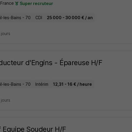
 France
Super recruteur
l-les-Bains - 70
CDI
25 000 - 30 000 € / an
4 jours
ucteur d'Engins - Épareuse H/F
l-les-Bains - 70
Intérim
12,31 - 16 € / heure
4 jours
 Equipe Soudeur H/F