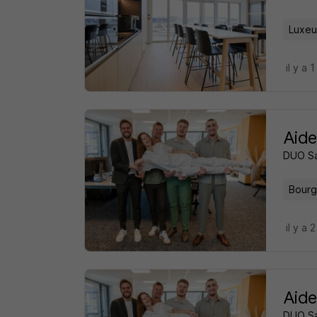
Luxeui
il y a 1
Aide
DUO S
Bourg
il y a 
Aide
DUO S