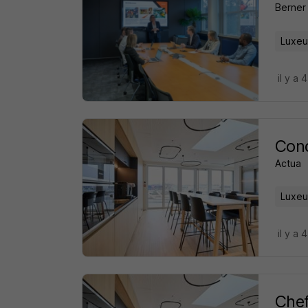
Berner
Luxeui
il y a 
Cond
Actua
Luxeui
il y a 
Chef