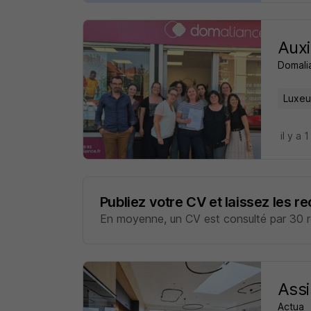
Auxi
Domali
Luxeui
il y a 1
Publiez votre CV et laissez les r
En moyenne, un CV est consulté par 30 re
Assi
Actua