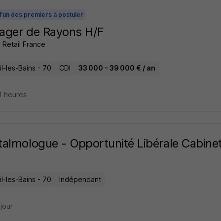
l'un des premiers à postuler
ager de Rayons H/F
 Retail France
l-les-Bains - 70
CDI
33 000 - 39 000 € / an
11 heures
almologue - Opportunité Libérale Cabinet
l-les-Bains - 70
Indépendant
 jour