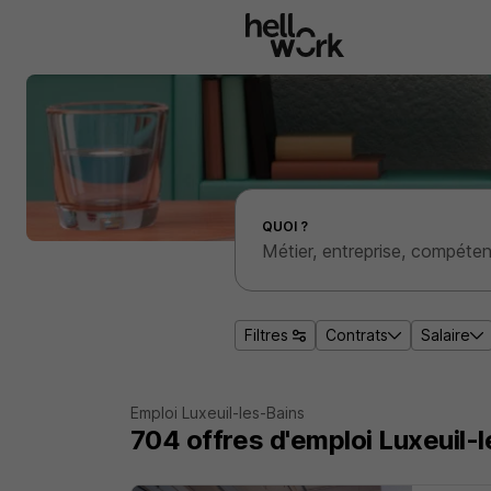
Aller au contenu principal
Effectuer une recherche d'emploi par localité
QUOI ?
Filtres
Contrats
Salaire
Emploi Luxeuil-les-Bains
704
offres d'emploi
Luxeuil-