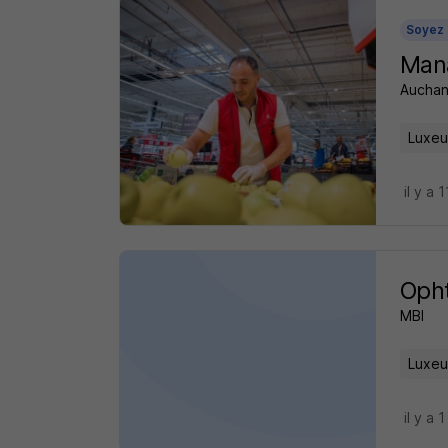
Soyez 
Man
Auchan
Luxeui
il y a 
Opht
MBI
Luxeui
il y a 1