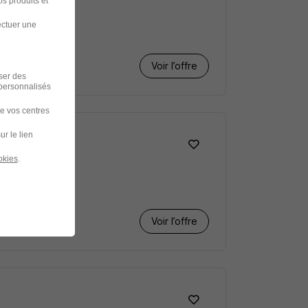
s produits et
ectuer une
Voir l’offre
iser des
 personnalisés
de vos centres
ur le lien
okies
.
Voir l’offre