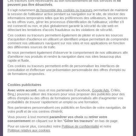
Ces traceurs sont nécessaires au bon fonctionnement de nos services et
ne
peuvent pas être désactivés
.
Il s'agit notamment
de l'ensemble des cookies ou traceurs
permettant de maintenir
la session de l'utilisateur active pendant sa navigation sur le site, de stocker des
informations temporaires telles que les préférences des utilisateurs, les annonces
ou les offres vues, gérer les processus d'identification de l'utilisateur, vérifier s'il
est connecté ou non, et plus globalement garantir la sécurité du site web en
détectant les tentatives d'accès frauduleux ou les violations de sécurité.
Ces cookies ou traceurs permettent également de piloter et suivre les sources
d'acquisition d'audience en utilisant un identifiant unique permettant de comprendre
comment nos utilisateurs naviguent sur nos sites et nos applications en fonction
des différentes sources de trafic.
Ils nous permettent également d’observer le comportement de nos utilisateurs afin
d'améliorer nos produits et rendre la navigation dans nos sites beaucoup plus
rapide et fluide.
Ces cookies ou traceurs permettent enfin de personnaliser les interfaces de
consultation et d'effectuer une présentation personnalisée des offres d'emploi ou
de formations proposées.
Cookies publicitaires
Avec votre accord
, nous et nos partenaires (Facebook,
Google Ads
, Critéo,
Bing,) pouvons utiliser des traceurs pour vous proposer des publicités pour des
offres d’emploi ou des offres de formations personnalisés afin d’augmenter vos
probabilités de trouver rapidement un emploi ou une formation.
Nos partenaires personnalisent ces publicités en fonction de votre navigation, de
votre profil et de vos centres d’intérêt.
Vous pouvez à tout moment
paramétrer vos choix
ou
retirer votre
consentement
en cliquant sur le lien "
Gérer les traceurs
" en bas de page.
Pour en savoir plus, consultez notre
Politique de confidentialité
et notre
Politique relative aux cookies
.