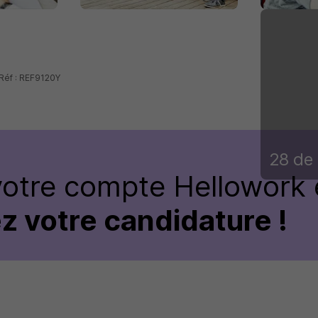
 Réf : REF9120Y
28 de 
votre compte Hellowork 
z votre candidature !