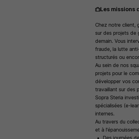
Les missions 
Chez notre client,
sur des projets de
demain. Vous interv
fraude, la lutte ant
structurés ou encor
Au sein de nos squ
projets pour le com
développer vos com
travaillant sur des
Sopra Steria inves
spécialisées (e-lea
internes.
Au travers du colle
et à l'épanouissem
Des journées de