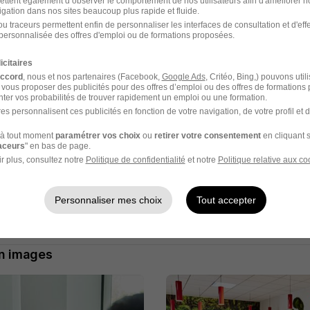
ettent également d’observer le comportement de nos utilisateurs afin d'améliorer no
tages intéressant : une mutuelle, un CSE, des titres restaur
igation dans nos sites beaucoup plus rapide et fluide.
, des primes vacances et cooptation.
u traceurs permettent enfin de personnaliser les interfaces de consultation et d'eff
personnalisée des offres d'emploi ou de formations proposées.
 de carrières multiples : plus de 30 familles de métiers, auta
le.
icitaires
ines de formations accessibles en toute autonomie avec Sop
accord
, nous et nos partenaires (Facebook,
Google Ads
, Critéo, Bing,) pouvons util
 vous proposer des publicités pour des offres d’emploi ou des offres de formations
de s'engager auprès d'une association grâce à notre platefor
ter vos probabilités de trouver rapidement un emploi ou une formation.
es personnalisent ces publicités en fonction de votre navigation, de votre profil et 
 rejoindre le collectif Tech'Me UP (formations, conférences, v
à tout moment
paramétrer vos choix
ou
retirer votre consentement
en cliquant s
raceurs
" en bas de page.
r plus, consultez notre
Politique de confidentialité
et notre
Politique relative aux co
et engagé, notre société oeuvre chaque jour pour lutter cont
avoriser un environnement de travail respectueux. C'est pourqu
Personnaliser mes choix
Tout accepter
rsité, nous encourageons toutes les candidatures et tous les pr
steria.fr/nous-connaitre/nos-engagements
en images