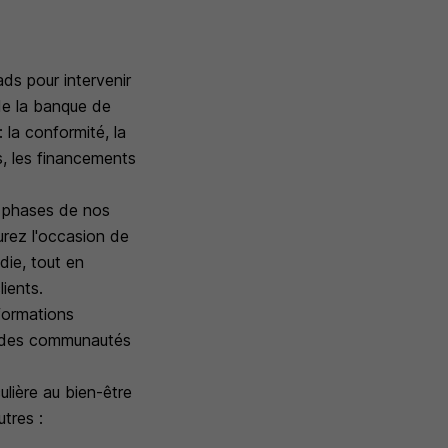
ds pour intervenir
de la banque de
 la conformité, la
ts, les financements
s phases de nos
urez l'occasion de
ie, tout en
ients.
formations
 à des communautés
ulière au bien-être
tres :