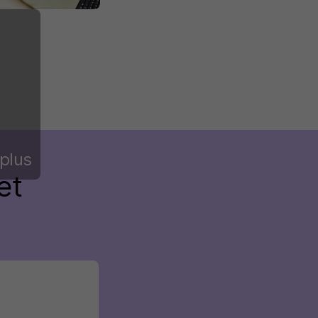
plus
et