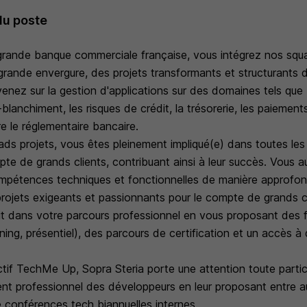
du poste
 grande banque commerciale française, vous intégrez nos squa
 grande envergure, des projets transformants et structurants 
enez sur la gestion d'applications sur des domaines tels que :
i-blanchiment, les risques de crédit, la trésorerie, les paiemen
e le réglementaire bancaire.
ads projets, vous êtes pleinement impliqué(e) dans toutes le
pte de grands clients, contribuant ainsi à leur succès. Vous a
pétences techniques et fonctionnelles de manière approfond
 projets exigeants et passionnants pour le compte de grands cl
tit dans votre parcours professionnel en vous proposant des 
rning, présentiel), des parcours de certification et un accès
ctif TechMe Up, Sopra Steria porte une attention toute partic
ent professionnel des développeurs en leur proposant entre au
 conférences tech biannuelles internes