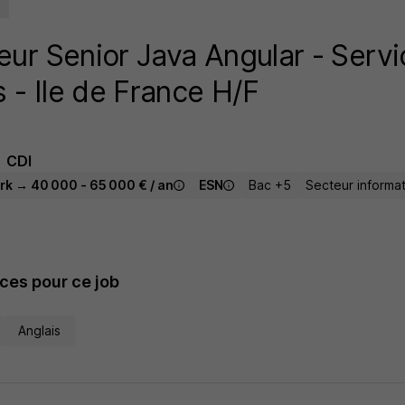
ur Senior Java Angular - Serv
s - Ile de France H/F
CDI
rk → 40 000 - 65 000 € / an
ESN
Bac +5
Secteur informa
es pour ce job
Anglais