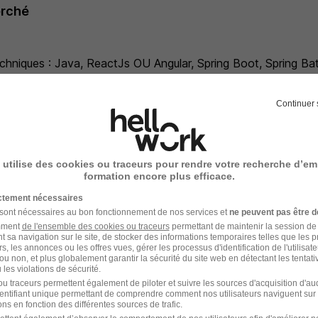
erché
chniques : Java, ReactJs OU Angular, Spring Boot, Spring Ba
ture, TDD, Méthodologie Agile SCRUM.
é(e) par le monde du numérique, le Cloud et des technologies
Continuer 
n esprit d'analyse, êtes curieux(se) et passionné(e) et vous
.
ramment l'anglais.
 utilise des cookies ou traceurs pour rendre votre recherche d’em
 2 Ecole d'Ingénieurs ou Informatique, ou équivalent, vous ju
formation encore plus efficace.
ue d'au moins 5 ans sur les technologies Java, Springboot (
ictement nécessaires
itez évoluer rapidement dans un contexte motivant.
 sont nécessaires au bon fonctionnement de nos services et
ne peuvent pas être d
amment
de l'ensemble des cookies ou traceurs
permettant de maintenir la session de l
t sa navigation sur le site, de stocker des informations temporaires telles que les 
rs, les annonces ou les offres vues, gérer les processus d'identification de l'utilisateur,
ou non, et plus globalement garantir la sécurité du site web en détectant les tentati
les violations de sécurité.
entaires
u traceurs permettent également de piloter et suivre les sources d'acquisition d'a
identifiant unique permettant de comprendre comment nos utilisateurs naviguent sur 
ns en fonction des différentes sources de trafic.
avail pour télétravailler jusqu'à 2 jours par semaine selon vos