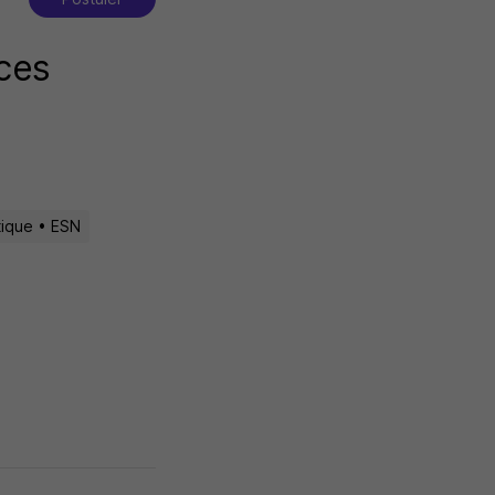
ices
tique • ESN