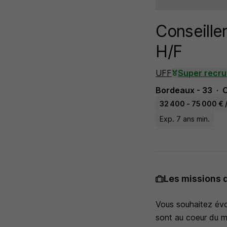
Conseille
H/F
UFF
Super recru
Bordeaux - 33
32 400 - 75 000 € 
Exp. 7 ans min.
Les missions 
Vous souhaitez évo
sont au coeur du m