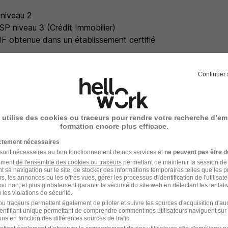
 niveau 2
BSP niveau 3 (Crédit Immobilier)
MF obtenue dans un établissement certifié
s de validité est nécessaire.
Continuer 
ble sens du conseil, vous alliez écoute active, empathie et ais
 créer une relation de confiance durable avec une clientèle 
 de la confidentialité ainsi que votre capacité à rendre access
 utilise des cookies ou traceurs pour rendre votre recherche d’em
ent de votre professionnalisme.
formation encore plus efficace.
orte fibre commerciale, vous faites preuve d'autonomie, d'en
ictement nécessaires
onsabilités. Votre exigence personnelle et votre ténacité vo
 sont nécessaires au bon fonctionnement de nos services et
ne peuvent pas être d
re vos objectifs, mais également de viser l'excellence.
amment
de l'ensemble des cookies ou traceurs
permettant de maintenir la session de l
t sa navigation sur le site, de stocker des informations temporaires telles que les 
rs, les annonces ou les offres vues, gérer les processus d'identification de l'utilisateur,
ou non, et plus globalement garantir la sécurité du site web en détectant les tentati
les violations de sécurité.
entaires
u traceurs permettent également de piloter et suivre les sources d'acquisition d'a
identifiant unique permettant de comprendre comment nos utilisateurs naviguent sur 
ns en fonction des différentes sources de trafic.