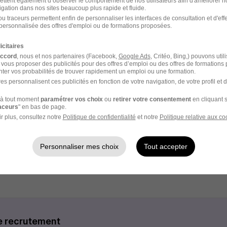
eiller en gestion de patrimoine et entreprise, vous bénéficie
ettent également d’observer le comportement de nos utilisateurs afin d'améliorer no
igation dans nos sites beaucoup plus rapide et fluide.
xe comprise entre 32.400€ et 75.000€ selon votre niveau (1 
u traceurs permettent enfin de personnaliser les interfaces de consultation et d'eff
te une rémunération variable déplafonnée, indexée sur vos pe
personnalisée des offres d'emploi ou de formations proposées.
icitaires
nt sur mesure : un manager à votre écoute, le soutien d'un
accord
, nous et nos partenaires (Facebook,
Google Ads
, Critéo, Bing,) pouvons util
s supports dédiées;
 vous proposer des publicités pour des offres d’emploi ou des offres de formations
ter vos probabilités de trouver rapidement un emploi ou une formation.
amme de solutions d'investissement en architecture ouverte, 
es personnalisent ces publicités en fonction de votre navigation, de votre profil et 
clients;
ion en interne, unique sur le marché, pour vous permettre d'é
à tout moment
paramétrer vos choix
ou
retirer votre consentement
en cliquant s
raceurs
" en bas de page.
r plus, consultez notre
Politique de confidentialité
et notre
Politique relative aux co
emnités kilométriques selon barème en vigueur, titres restaur
itif d'épargne salariale et retraite pour préparer l'avenir, prév
Personnaliser mes choix
Tout accepter
 carrière et mobilité partout en France;
télétravail.
e recrutement