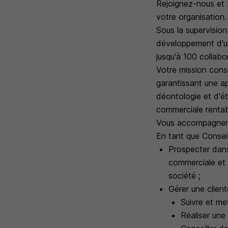
Rejoignez-nous et 
votre organisation.
Sous la supervision
développement d'un
jusqu'à 100 collabor
Votre mission consi
garantissant une a
déontologie et d'é
commerciale rentab
Vous accompagnerez
En tant que Conseil
Prospecter dans 
commerciale et 
société ;
Gérer une client
Suivre et met
Réaliser une