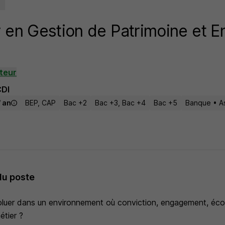
r en Gestion de Patrimoine et E
teur
CDI
/ an
BEP, CAP
Bac +2
Bac +3, Bac +4
Bac +5
Banque • A
du poste
luer dans un environnement où conviction, engagement, éco
étier ?