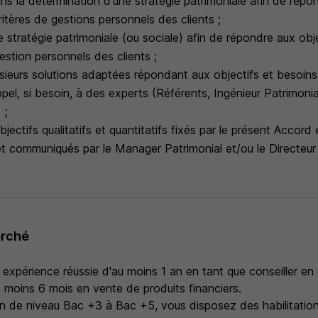
ans la détermination d'une stratégie patrimoniale afin de répo
ritères de gestions personnels des clients ;
 stratégie patrimoniale (ou sociale) afin de répondre aux obje
estion personnels des clients ;
sieurs solutions adaptées répondant aux objectifs et besoins 
ppel, si besoin, à des experts (Référents, Ingénieur Patrimoni
 ;
bjectifs qualitatifs et quantitatifs fixés par le présent Accord 
et communiqués par le Manager Patrimonial et/ou le Directeur
erché
e expérience réussie d'au moins 1 an en tant que conseiller en
 moins 6 mois en vente de produits financiers.
on de niveau Bac +3 à Bac +5, vous disposez des habilitations