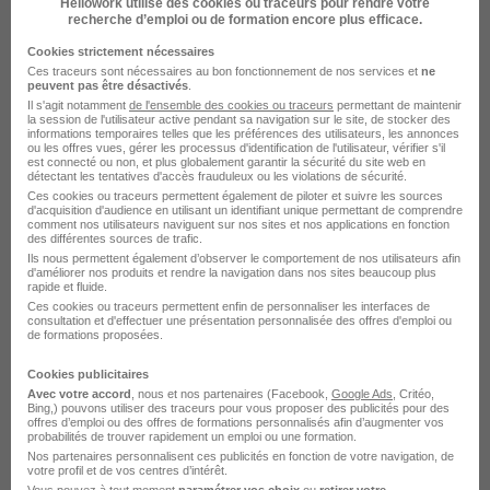
Voir plus
Hellowork utilise des cookies ou traceurs pour rendre votre
recherche d’emploi ou de formation encore plus efficace.
Cookies strictement nécessaires
Ces traceurs sont nécessaires au bon fonctionnement de nos services et
ne
peuvent pas être désactivés
.
UFF en images
Il s'agit notamment
de l'ensemble des cookies ou traceurs
permettant de maintenir
la session de l'utilisateur active pendant sa navigation sur le site, de stocker des
informations temporaires telles que les préférences des utilisateurs, les annonces
ou les offres vues, gérer les processus d'identification de l'utilisateur, vérifier s'il
est connecté ou non, et plus globalement garantir la sécurité du site web en
détectant les tentatives d'accès frauduleux ou les violations de sécurité.
Ces cookies ou traceurs permettent également de piloter et suivre les sources
d'acquisition d'audience en utilisant un identifiant unique permettant de comprendre
comment nos utilisateurs naviguent sur nos sites et nos applications en fonction
des différentes sources de trafic.
Ils nous permettent également d’observer le comportement de nos utilisateurs afin
d'améliorer nos produits et rendre la navigation dans nos sites beaucoup plus
rapide et fluide.
Ces cookies ou traceurs permettent enfin de personnaliser les interfaces de
consultation et d'effectuer une présentation personnalisée des offres d'emploi ou
de formations proposées.
Cookies publicitaires
Avec votre accord
, nous et nos partenaires (Facebook,
Google Ads
, Critéo,
Bing,) pouvons utiliser des traceurs pour vous proposer des publicités pour des
offres d’emploi ou des offres de formations personnalisés afin d’augmenter vos
probabilités de trouver rapidement un emploi ou une formation.
Nos partenaires personnalisent ces publicités en fonction de votre navigation, de
votre profil et de vos centres d’intérêt.
Publiée le 26/07/2026 - Réf : REF1606K
Vous pouvez à tout moment
paramétrer vos choix
ou
retirer votre