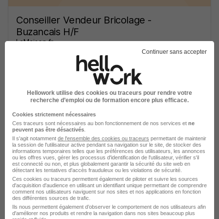
Conseiller Vendeur Bricolage -
Buzancais H/F
LaMaison.fr
Continuer sans accepter
Buzançais - 36
CDI
Voir l’offre
Hellowork utilise des cookies ou traceurs pour rendre votre
il y a 25 jours
recherche d’emploi ou de formation encore plus efficace.
Cookies strictement nécessaires
Ces traceurs sont nécessaires au bon fonctionnement de nos services et
ne
peuvent pas être désactivés
.
Il s'agit notamment
de l'ensemble des cookies ou traceurs
permettant de maintenir
la session de l'utilisateur active pendant sa navigation sur le site, de stocker des
informations temporaires telles que les préférences des utilisateurs, les annonces
ou les offres vues, gérer les processus d'identification de l'utilisateur, vérifier s'il
Conseiller de Vente Alimentaire
est connecté ou non, et plus globalement garantir la sécurité du site web en
Stands Charcuterie Fromage H/F
détectant les tentatives d'accès frauduleux ou les violations de sécurité.
Ces cookies ou traceurs permettent également de piloter et suivre les sources
Auchan Retail France
d'acquisition d'audience en utilisant un identifiant unique permettant de comprendre
comment nos utilisateurs naviguent sur nos sites et nos applications en fonction
des différentes sources de trafic.
Châteauroux - 36
CDI
23 910 - 24 160 € / an
Ils nous permettent également d’observer le comportement de nos utilisateurs afin
d'améliorer nos produits et rendre la navigation dans nos sites beaucoup plus