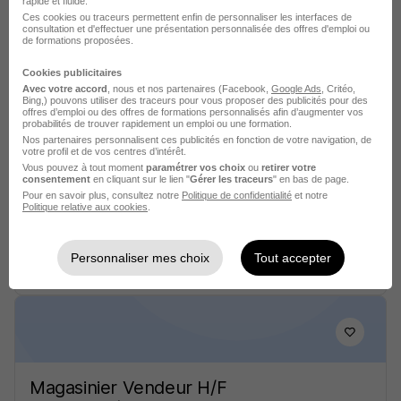
rapide et fluide.
Ces cookies ou traceurs permettent enfin de personnaliser les interfaces de
Voir l’offre
consultation et d'effectuer une présentation personnalisée des offres d'emploi ou
il y a 22 jours
de formations proposées.
Cookies publicitaires
Avec votre accord
, nous et nos partenaires (Facebook,
Google Ads
, Critéo,
Bing,) pouvons utiliser des traceurs pour vous proposer des publicités pour des
offres d’emploi ou des offres de formations personnalisés afin d’augmenter vos
probabilités de trouver rapidement un emploi ou une formation.
Nos partenaires personnalisent ces publicités en fonction de votre navigation, de
Vendeur - Vendeuse H/F
votre profil et de vos centres d’intérêt.
Vous pouvez à tout moment
paramétrer vos choix
ou
retirer votre
Norauto
consentement
en cliquant sur le lien "
Gérer les traceurs
" en bas de page.
Pour en savoir plus, consultez notre
Politique de confidentialité
et notre
Politique relative aux cookies
.
Saint-Maur - 36
CDI
25 000 - 29 500 € / an
Personnaliser mes choix
Tout accepter
Voir l’offre
il y a 1 jour
Magasinier Vendeur H/F