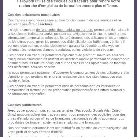
Hellowork utilise des cookies ou traceurs pour rendre votre
recherche d’emploi ou de formation encore plus efficace.
Cookies strictement nécessaires
Ces traceurs sont nécessaires au bon fonctionnement de nos services et
ne
peuvent pas être désactivés
.
Il s'agit notamment
de l'ensemble des cookies ou traceurs
permettant de maintenir
la session de l'utilisateur active pendant sa navigation sur le site, de stocker des
informations temporaires telles que les préférences des utilisateurs, les annonces
ou les offres vues, gérer les processus d'identification de l'utilisateur, vérifier s'il
est connecté ou non, et plus globalement garantir la sécurité du site web en
détectant les tentatives d'accès frauduleux ou les violations de sécurité.
Ces cookies ou traceurs permettent également de piloter et suivre les sources
d'acquisition d'audience en utilisant un identifiant unique permettant de comprendre
comment nos utilisateurs naviguent sur nos sites et nos applications en fonction
des différentes sources de trafic.
Ils nous permettent également d’observer le comportement de nos utilisateurs afin
d'améliorer nos produits et rendre la navigation dans nos sites beaucoup plus
rapide et fluide.
Ces cookies ou traceurs permettent enfin de personnaliser les interfaces de
consultation et d'effectuer une présentation personnalisée des offres d'emploi ou
de formations proposées.
Cookies publicitaires
Avec votre accord
, nous et nos partenaires (Facebook,
Google Ads
, Critéo,
Bing,) pouvons utiliser des traceurs pour vous proposer des publicités pour des
offres d’emploi ou des offres de formations personnalisés afin d’augmenter vos
probabilités de trouver rapidement un emploi ou une formation.
Nos partenaires personnalisent ces publicités en fonction de votre navigation, de
votre profil et de vos centres d’intérêt.