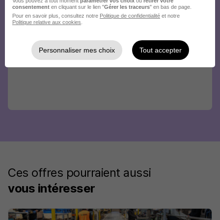
Vous pouvez à tout moment
paramétrer vos choix
ou
retirer votre
consentement
en cliquant sur le lien "
Gérer les traceurs
" en bas de page.
Pour en savoir plus, consultez notre
Politique de confidentialité
et notre
Politique relative aux cookies
.
Personnaliser mes choix
Tout accepter
Ces offres pourraient aussi
vous intéresser