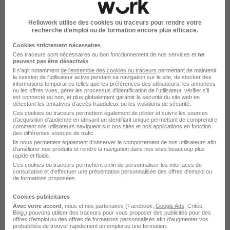
- Transport
Hellowork utilise des cookies ou traceurs pour rendre votre
recherche d’emploi ou de formation encore plus efficace.
- Industrie : agroalimentaire, métallurgie, plasturgie...
Cookies strictement nécessaires
Ces traceurs sont nécessaires au bon fonctionnement de nos services et
ne
- Tertiaire
peuvent pas être désactivés
.
Il s'agit notamment
de l'ensemble des cookies ou traceurs
permettant de maintenir
la session de l'utilisateur active pendant sa navigation sur le site, de stocker des
- BTP
informations temporaires telles que les préférences des utilisateurs, les annonces
ou les offres vues, gérer les processus d'identification de l'utilisateur, vérifier s'il
est connecté ou non, et plus globalement garantir la sécurité du site web en
détectant les tentatives d'accès frauduleux ou les violations de sécurité.
- Nucléaire.
Ces cookies ou traceurs permettent également de piloter et suivre les sources
d'acquisition d'audience en utilisant un identifiant unique permettant de comprendre
comment nos utilisateurs naviguent sur nos sites et nos applications en fonction
Notre expertise permettra d'offrir des solutions de
des différentes sources de trafic.
Ils nous permettent également d’observer le comportement de nos utilisateurs afin
recrutement et de qualité, répondant aux besoins
d'améliorer nos produits et rendre la navigation dans nos sites beaucoup plus
rapide et fluide.
spécifiques de chaque secteur.
Ces cookies ou traceurs permettent enfin de personnaliser les interfaces de
consultation et d'effectuer une présentation personnalisée des offres d'emploi ou
ForumJobs en images
de formations proposées.
Cookies publicitaires
Avec votre accord
, nous et nos partenaires (Facebook,
Google Ads
, Critéo,
Bing,) pouvons utiliser des traceurs pour vous proposer des publicités pour des
offres d’emploi ou des offres de formations personnalisés afin d’augmenter vos
probabilités de trouver rapidement un emploi ou une formation.