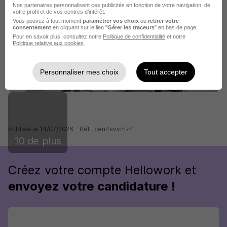
Nos partenaires personnalisent ces publicités en fonction de votre navigation, de
votre profil et de vos centres d’intérêt.
Vous pouvez à tout moment
paramétrer vos choix
ou
retirer votre
consentement
en cliquant sur le lien "
Gérer les traceurs
" en bas de page.
Pour en savoir plus, consultez notre
Politique de confidentialité
et notre
Politique relative aux cookies
.
Personnaliser mes choix
Tout accepter
Publiée le 14/07/2026 - Réf : ceu4svvmz4
10 de plus
Créez votre compte Hellowork et
envoyez votre candidature !