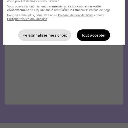
votre profil et de vos centres d’intérêt.
Vous pouvez à tout moment
paramétrer vos choix
ou
retirer votre
consentement
en cliquant sur le lien "
Gérer les traceurs
" en bas de page.
Pour en savoir plus, consultez notre
Politique de confidentialité
et notre
Politique relative aux cookies
.
Personnaliser mes choix
Tout accepter