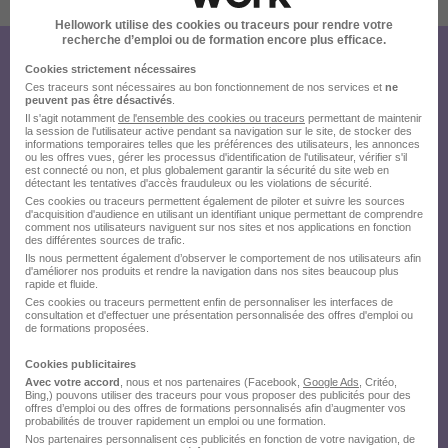
8 de plus
Hellowork utilise des cookies ou traceurs pour rendre votre
recherche d’emploi ou de formation encore plus efficace.
Créez votre compte Hellowork et
Cookies strictement nécessaires
Ces traceurs sont nécessaires au bon fonctionnement de nos services et
ne
envoyez votre candidature !
peuvent pas être désactivés
.
Il s'agit notamment
de l'ensemble des cookies ou traceurs
permettant de maintenir
la session de l'utilisateur active pendant sa navigation sur le site, de stocker des
informations temporaires telles que les préférences des utilisateurs, les annonces
ou les offres vues, gérer les processus d'identification de l'utilisateur, vérifier s'il
est connecté ou non, et plus globalement garantir la sécurité du site web en
détectant les tentatives d'accès frauduleux ou les violations de sécurité.
Ces cookies ou traceurs permettent également de piloter et suivre les sources
d'acquisition d'audience en utilisant un identifiant unique permettant de comprendre
comment nos utilisateurs naviguent sur nos sites et nos applications en fonction
des différentes sources de trafic.
Ils nous permettent également d’observer le comportement de nos utilisateurs afin
d'améliorer nos produits et rendre la navigation dans nos sites beaucoup plus
rapide et fluide.
Ces cookies ou traceurs permettent enfin de personnaliser les interfaces de
consultation et d'effectuer une présentation personnalisée des offres d'emploi ou
de formations proposées.
Cookies publicitaires
Avec votre accord
, nous et nos partenaires (Facebook,
Google Ads
, Critéo,
Bing,) pouvons utiliser des traceurs pour vous proposer des publicités pour des
offres d’emploi ou des offres de formations personnalisés afin d’augmenter vos
probabilités de trouver rapidement un emploi ou une formation.
Nos partenaires personnalisent ces publicités en fonction de votre navigation, de