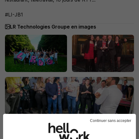
#LI-JB1
LR Technologies Groupe en images
Continuer sans accepter
Publiée le 14/07/2026 - Réf : 1295850/24067992 PO/59L