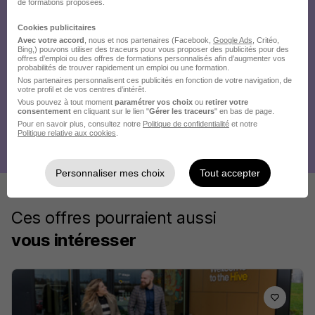
de formations proposées.
Cookies publicitaires
Avec votre accord
, nous et nos partenaires (Facebook,
Google Ads
, Critéo,
Bing,) pouvons utiliser des traceurs pour vous proposer des publicités pour des
offres d’emploi ou des offres de formations personnalisés afin d’augmenter vos
probabilités de trouver rapidement un emploi ou une formation.
Nos partenaires personnalisent ces publicités en fonction de votre navigation, de
votre profil et de vos centres d’intérêt.
Vous pouvez à tout moment
paramétrer vos choix
ou
retirer votre
consentement
en cliquant sur le lien "
Gérer les traceurs
" en bas de page.
Pour en savoir plus, consultez notre
Politique de confidentialité
et notre
Politique relative aux cookies
.
Personnaliser mes choix
Tout accepter
Ces offres pourraient aussi
vous intéresser