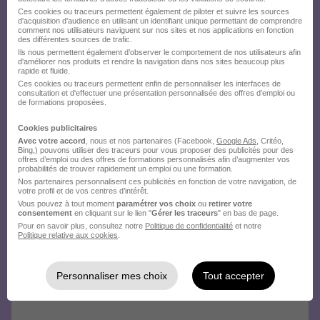
Ces cookies ou traceurs permettent également de piloter et suivre les sources
d'acquisition d'audience en utilisant un identifiant unique permettant de comprendre
comment nos utilisateurs naviguent sur nos sites et nos applications en fonction
des différentes sources de trafic.
Ils nous permettent également d’observer le comportement de nos utilisateurs afin
d'améliorer nos produits et rendre la navigation dans nos sites beaucoup plus
rapide et fluide.
Ces cookies ou traceurs permettent enfin de personnaliser les interfaces de
consultation et d'effectuer une présentation personnalisée des offres d'emploi ou
de formations proposées.
Cookies publicitaires
Avec votre accord
, nous et nos partenaires (Facebook,
Google Ads
, Critéo,
Bing,) pouvons utiliser des traceurs pour vous proposer des publicités pour des
offres d’emploi ou des offres de formations personnalisés afin d’augmenter vos
probabilités de trouver rapidement un emploi ou une formation.
Nos partenaires personnalisent ces publicités en fonction de votre navigation, de
votre profil et de vos centres d’intérêt.
Vous pouvez à tout moment
paramétrer vos choix
ou
retirer votre
consentement
en cliquant sur le lien "
Gérer les traceurs
" en bas de page.
Pour en savoir plus, consultez notre
Politique de confidentialité
et notre
Politique relative aux cookies
.
Personnaliser mes choix
Tout accepter