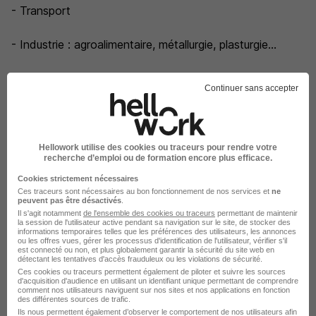
- Transport
- Industrie : agroalimentaire, métallurgie, plasturgie...
- Tertiaire
Continuer sans accepter
- BTP
- Nucléaire.
Hellowork utilise des cookies ou traceurs pour rendre votre
recherche d’emploi ou de formation encore plus efficace.
Notre expertise permettra d'offrir des solutions de
Cookies strictement nécessaires
Ces traceurs sont nécessaires au bon fonctionnement de nos services et
ne
recrutement et de qualité, répondant aux besoins
peuvent pas être désactivés
.
spécifiques de chaque secteur.
Il s'agit notamment
de l'ensemble des cookies ou traceurs
permettant de maintenir
la session de l'utilisateur active pendant sa navigation sur le site, de stocker des
informations temporaires telles que les préférences des utilisateurs, les annonces
ForumJobs en images
ou les offres vues, gérer les processus d'identification de l'utilisateur, vérifier s'il
est connecté ou non, et plus globalement garantir la sécurité du site web en
détectant les tentatives d'accès frauduleux ou les violations de sécurité.
Ces cookies ou traceurs permettent également de piloter et suivre les sources
d'acquisition d'audience en utilisant un identifiant unique permettant de comprendre
comment nos utilisateurs naviguent sur nos sites et nos applications en fonction
des différentes sources de trafic.
Ils nous permettent également d’observer le comportement de nos utilisateurs afin