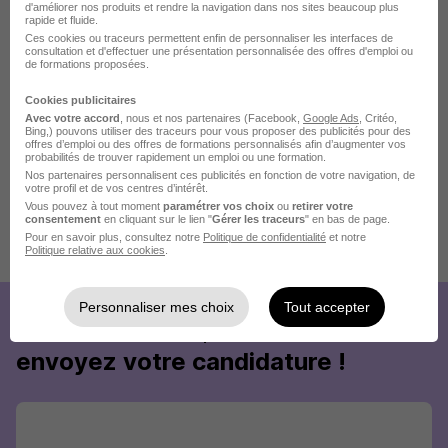
d'améliorer nos produits et rendre la navigation dans nos sites beaucoup plus
rapide et fluide.
Ces cookies ou traceurs permettent enfin de personnaliser les interfaces de
consultation et d'effectuer une présentation personnalisée des offres d'emploi ou
de formations proposées.
Cookies publicitaires
Avec votre accord
, nous et nos partenaires (Facebook,
Google Ads
, Critéo,
Bing,) pouvons utiliser des traceurs pour vous proposer des publicités pour des
offres d’emploi ou des offres de formations personnalisés afin d’augmenter vos
probabilités de trouver rapidement un emploi ou une formation.
Nos partenaires personnalisent ces publicités en fonction de votre navigation, de
votre profil et de vos centres d’intérêt.
Vous pouvez à tout moment
paramétrer vos choix
ou
retirer votre
consentement
en cliquant sur le lien "
Gérer les traceurs
" en bas de page.
Pour en savoir plus, consultez notre
Politique de confidentialité
et notre
Publiée le 07/08/2026 - Réf : yugz0hm4fn
Politique relative aux cookies
.
10 de plus
Personnaliser mes choix
Tout accepter
Créez votre compte Hellowork et
envoyez votre candidature !