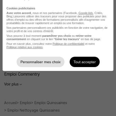
Emploi Agent d'entretien
Cookies publicitaires
Avec votre accord
, nous et nos partenaires (Facebook,
Google Ads
, Critéo,
Bing,) pouvons utiliser des traceurs pour vous proposer des publicités pour des
Emploi Nettoyage
offres d’emploi ou des offres de formations personnalisés afin d’augmenter vos
probabilités de trouver rapidement un emploi ou une formation.
Emploi Montluçon
Nos partenaires personnalisent ces publicités en fonction de votre navigation, de
votre profil et de vos centres d’intérêt.
Emploi Vichy
Vous pouvez à tout moment
paramétrer vos choix
ou
retirer votre
consentement
en cliquant sur le lien "
Gérer les traceurs
" en bas de page.
Pour en savoir plus, consultez notre
Politique de confidentialité
et notre
Emploi Moulins
Politique relative aux cookies
.
Emploi Gannat
Personnaliser mes choix
Tout accepter
Emploi Lapalisse
Emploi Commentry
Voir plus
Accueil
Emploi
Emploi Quinssaines
Emploi Nettoyage Quinssaines