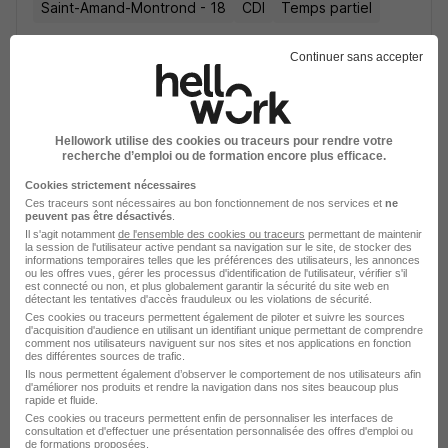
Saint-Amand-Montrond - 18
CDI
Temps partiel
Continuer sans accepter
Voir l’offre
il y a 12 jours
Hellowork utilise des cookies ou traceurs pour rendre votre
recherche d’emploi ou de formation encore plus efficace.
Cookies strictement nécessaires
Ouvrier de Propreté H/F
Ces traceurs sont nécessaires au bon fonctionnement de nos services et
ne
peuvent pas être désactivés
.
Onet Propreté et Services
Il s'agit notamment
de l'ensemble des cookies ou traceurs
permettant de maintenir
la session de l'utilisateur active pendant sa navigation sur le site, de stocker des
informations temporaires telles que les préférences des utilisateurs, les annonces
Bellenaves - 03
CDD
Temps partiel
ou les offres vues, gérer les processus d'identification de l'utilisateur, vérifier s'il
est connecté ou non, et plus globalement garantir la sécurité du site web en
détectant les tentatives d'accès frauduleux ou les violations de sécurité.
Ces cookies ou traceurs permettent également de piloter et suivre les sources
Voir l’offre
d'acquisition d'audience en utilisant un identifiant unique permettant de comprendre
il y a 29 jours
comment nos utilisateurs naviguent sur nos sites et nos applications en fonction
des différentes sources de trafic.
Ils nous permettent également d’observer le comportement de nos utilisateurs afin
d'améliorer nos produits et rendre la navigation dans nos sites beaucoup plus
rapide et fluide.
Ces cookies ou traceurs permettent enfin de personnaliser les interfaces de
Recherches similaires
consultation et d'effectuer une présentation personnalisée des offres d'emploi ou
de formations proposées.