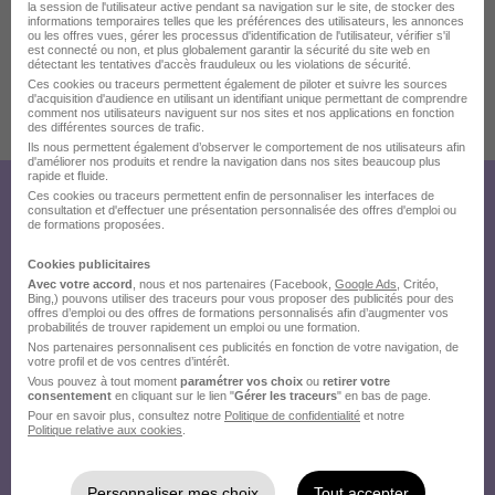
la session de l'utilisateur active pendant sa navigation sur le site, de stocker des
informations temporaires telles que les préférences des utilisateurs, les annonces
ou les offres vues, gérer les processus d'identification de l'utilisateur, vérifier s'il
est connecté ou non, et plus globalement garantir la sécurité du site web en
détectant les tentatives d'accès frauduleux ou les violations de sécurité.
Ces cookies ou traceurs permettent également de piloter et suivre les sources
d'acquisition d'audience en utilisant un identifiant unique permettant de comprendre
comment nos utilisateurs naviguent sur nos sites et nos applications en fonction
Publiée le 26/07/2026 - Réf : 4286281101
des différentes sources de trafic.
5 de plus
Ils nous permettent également d’observer le comportement de nos utilisateurs afin
d'améliorer nos produits et rendre la navigation dans nos sites beaucoup plus
rapide et fluide.
Ces cookies ou traceurs permettent enfin de personnaliser les interfaces de
Créez votre compte
consultation et d'effectuer une présentation personnalisée des offres d'emploi ou
de formations proposées.
Hellowork et postulez
Cookies publicitaires
sur le site du recruteur !
Avec votre accord
, nous et nos partenaires (Facebook,
Google Ads
, Critéo,
Bing,) pouvons utiliser des traceurs pour vous proposer des publicités pour des
offres d’emploi ou des offres de formations personnalisés afin d’augmenter vos
probabilités de trouver rapidement un emploi ou une formation.
Nos partenaires personnalisent ces publicités en fonction de votre navigation, de
votre profil et de vos centres d’intérêt.
Vous pouvez à tout moment
paramétrer vos choix
ou
retirer votre
consentement
en cliquant sur le lien "
Gérer les traceurs
" en bas de page.
Pour en savoir plus, consultez notre
Politique de confidentialité
et notre
Politique relative aux cookies
.
Personnaliser mes choix
Tout accepter