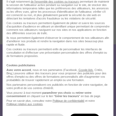
Il s'agit notamment
de l'ensemble des cookies ou traceurs
permettant de maintenir
la session de l'utilisateur active pendant sa navigation sur le site, de stocker des
informations temporaires telles que les préférences des utilisateurs, les annonces
ou les offres vues, gérer les processus d'identification de l'utilisateur, vérifier s'il
est connecté ou non, et plus globalement garantir la sécurité du site web en
détectant les tentatives d'accès frauduleux ou les violations de sécurité.
Ces cookies ou traceurs permettent également de piloter et suivre les sources
d'acquisition d'audience en utilisant un identifiant unique permettant de comprendre
comment nos utilisateurs naviguent sur nos sites et nos applications en fonction
des différentes sources de trafic.
Publiée le 28/07/2026 - Réf : 4286568101
Ils nous permettent également d’observer le comportement de nos utilisateurs afin
5 de plus
d'améliorer nos produits et rendre la navigation dans nos sites beaucoup plus
rapide et fluide.
Ces cookies ou traceurs permettent enfin de personnaliser les interfaces de
consultation et d'effectuer une présentation personnalisée des offres d'emploi ou
Créez votre compte
de formations proposées.
Hellowork et postulez
Cookies publicitaires
Avec votre accord
, nous et nos partenaires (Facebook,
Google Ads
, Critéo,
sur le site du recruteur !
Bing,) pouvons utiliser des traceurs pour vous proposer des publicités pour des
offres d’emploi ou des offres de formations personnalisés afin d’augmenter vos
probabilités de trouver rapidement un emploi ou une formation.
Nos partenaires personnalisent ces publicités en fonction de votre navigation, de
votre profil et de vos centres d’intérêt.
Vous pouvez à tout moment
paramétrer vos choix
ou
retirer votre
consentement
en cliquant sur le lien "
Gérer les traceurs
" en bas de page.
Pour en savoir plus, consultez notre
Politique de confidentialité
et notre
Politique relative aux cookies
.