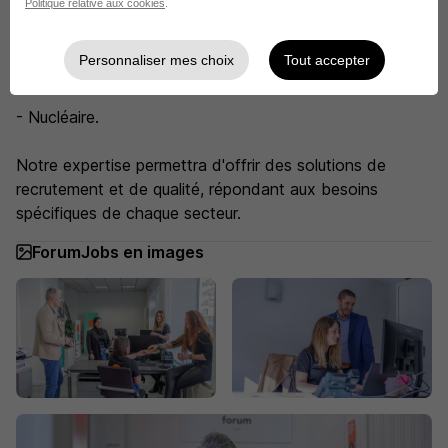
Politique relative aux cookies
.
- Tertiaire
Personnaliser mes choix
Tout accepter
- BTP
- Nucléaire.
Notre expertise permettra d'offrir des solutions de
recrutement et de qualité, répondant aux besoins
spécifiques de chaque secteur.
ForumJobs en images