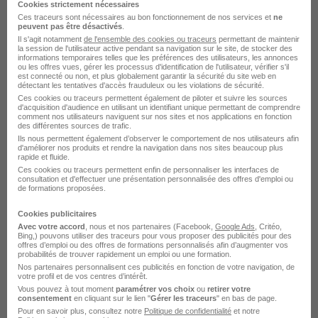
Cookies strictement nécessaires
attention particulière à l' inclusion, au bien-être au travail
Ces traceurs sont nécessaires au bon fonctionnement de nos services et
ne
et à des pratiques responsables.
peuvent pas être désactivés
.
Il s'agit notamment
de l'ensemble des cookies ou traceurs
permettant de maintenir
la session de l'utilisateur active pendant sa navigation sur le site, de stocker des
informations temporaires telles que les préférences des utilisateurs, les annonces
Rejoignez Forum Jobs France et bénéficiez de tous ces
ou les offres vues, gérer les processus d'identification de l'utilisateur, vérifier s'il
est connecté ou non, et plus globalement garantir la sécurité du site web en
avantages !
détectant les tentatives d'accès frauduleux ou les violations de sécurité.
Ces cookies ou traceurs permettent également de piloter et suivre les sources
d'acquisition d'audience en utilisant un identifiant unique permettant de comprendre
Ref: jmjxob3y2z
comment nos utilisateurs naviguent sur nos sites et nos applications en fonction
des différentes sources de trafic.
Ils nous permettent également d’observer le comportement de nos utilisateurs afin
d'améliorer nos produits et rendre la navigation dans nos sites beaucoup plus
rapide et fluide.
L'entreprise
Ces cookies ou traceurs permettent enfin de personnaliser les interfaces de
consultation et d'effectuer une présentation personnalisée des offres d'emploi ou
de formations proposées.
Forum Jobs, un leader du secteur du Travail Temporaire
en France et en Belgique depuis 1997. Forum Jobs est
Cookies publicitaires
Avec votre accord
, nous et nos partenaires (Facebook,
Google Ads
, Critéo,
actif dans divers secteurs en France :
Bing,) pouvons utiliser des traceurs pour vous proposer des publicités pour des
offres d’emploi ou des offres de formations personnalisés afin d’augmenter vos
probabilités de trouver rapidement un emploi ou une formation.
- Transport
Nos partenaires personnalisent ces publicités en fonction de votre navigation, de
votre profil et de vos centres d’intérêt.
Vous pouvez à tout moment
paramétrer vos choix
ou
retirer votre
- Industrie : agroalimentaire, métallurgie, plasturgie...
consentement
en cliquant sur le lien "
Gérer les traceurs
" en bas de page.
Pour en savoir plus, consultez notre
Politique de confidentialité
et notre