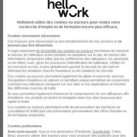
L’aventure SEFI démarre, bienvenue !
Voir plus
Hellowork utilise des cookies ou traceurs pour rendre votre
recherche d’emploi ou de formation encore plus efficace.
SEFI en images
Cookies strictement nécessaires
Ces traceurs sont nécessaires au bon fonctionnement de nos services et
ne
peuvent pas être désactivés
.
Il s'agit notamment
de l'ensemble des cookies ou traceurs
permettant de maintenir
la session de l'utilisateur active pendant sa navigation sur le site, de stocker des
informations temporaires telles que les préférences des utilisateurs, les annonces
ou les offres vues, gérer les processus d'identification de l'utilisateur, vérifier s'il
est connecté ou non, et plus globalement garantir la sécurité du site web en
détectant les tentatives d'accès frauduleux ou les violations de sécurité.
Ces cookies ou traceurs permettent également de piloter et suivre les sources
d'acquisition d'audience en utilisant un identifiant unique permettant de comprendre
comment nos utilisateurs naviguent sur nos sites et nos applications en fonction
des différentes sources de trafic.
Ils nous permettent également d’observer le comportement de nos utilisateurs afin
d'améliorer nos produits et rendre la navigation dans nos sites beaucoup plus
rapide et fluide.
Ces cookies ou traceurs permettent enfin de personnaliser les interfaces de
consultation et d'effectuer une présentation personnalisée des offres d'emploi ou
de formations proposées.
Cookies publicitaires
Avec votre accord
La carte
, nous et nos partenaires (Facebook,
Google Ads
, Critéo,
Bing,) pouvons utiliser des traceurs pour vous proposer des publicités pour des