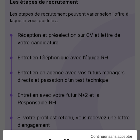
Les étapes de recrutement
Les étapes de recrutement peuvent varier selon l'offre à
laquelle vous postulez.
Réception et présélection sur CV et lettre de
votre candidature
Entretien téléphonique avec l’équipe RH
Entretien en agence avec vos futurs managers
directs et passation d’un test technique
Entretien avec votre futur N+2 et la
Responsable RH
Si votre profil est retenu, vous recevez une lettre
d'engagement
Continuer sans accepter