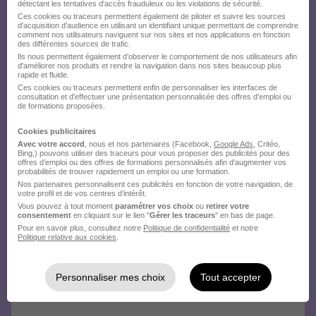
détectant les tentatives d'accès frauduleux ou les violations de sécurité.
Ces cookies ou traceurs permettent également de piloter et suivre les sources
d'acquisition d'audience en utilisant un identifiant unique permettant de comprendre
comment nos utilisateurs naviguent sur nos sites et nos applications en fonction
des différentes sources de trafic.
Ils nous permettent également d’observer le comportement de nos utilisateurs afin
d'améliorer nos produits et rendre la navigation dans nos sites beaucoup plus
rapide et fluide.
Ces cookies ou traceurs permettent enfin de personnaliser les interfaces de
consultation et d'effectuer une présentation personnalisée des offres d'emploi ou
de formations proposées.
Cookies publicitaires
Avec votre accord
, nous et nos partenaires (Facebook,
Google Ads
, Critéo,
Bing,) pouvons utiliser des traceurs pour vous proposer des publicités pour des
offres d’emploi ou des offres de formations personnalisés afin d’augmenter vos
probabilités de trouver rapidement un emploi ou une formation.
Nos partenaires personnalisent ces publicités en fonction de votre navigation, de
votre profil et de vos centres d’intérêt.
Vous pouvez à tout moment
paramétrer vos choix
ou
retirer votre
consentement
en cliquant sur le lien "
Gérer les traceurs
" en bas de page.
Pour en savoir plus, consultez notre
Politique de confidentialité
et notre
Politique relative aux cookies
.
Personnaliser mes choix
Tout accepter