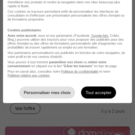
d'améliorer nos produits et rendre la navigation dans nos sites beaucoup plus
Tulle - 19
CDI
2 400 - 2 700 € / mois
rapide et fluide.
Ces cookies ou traceurs permettent enfin de personnaliser les interfaces de
consultation et d'effectuer une présentation personnalisée des offres d'emploi ou
de formations proposées.
Voir l’offre
il y a 2 jours
Cookies publicitaires
Avec votre accord
, nous et nos partenaires (Facebook,
Google Ads
, Critéo,
Bing,) pouvons utiliser des traceurs pour vous proposer des publicités pour des
offres d’emploi ou des offres de formations personnalisés afin d’augmenter vos
probabilités de trouver rapidement un emploi ou une formation.
Nos partenaires personnalisent ces publicités en fonction de votre navigation, de
votre profil et de vos centres d’intérêt.
Vous pouvez à tout moment
paramétrer vos choix
ou
retirer votre
consentement
en cliquant sur le lien "
Gérer les traceurs
" en bas de page.
Serveur H/F
Pour en savoir plus, consultez notre
Politique de confidentialité
et notre
Politique relative aux cookies
.
Optineris
Tulle - 19
Intérim
Personnaliser mes choix
Tout accepter
Voir l’offre
il y a 2 jours