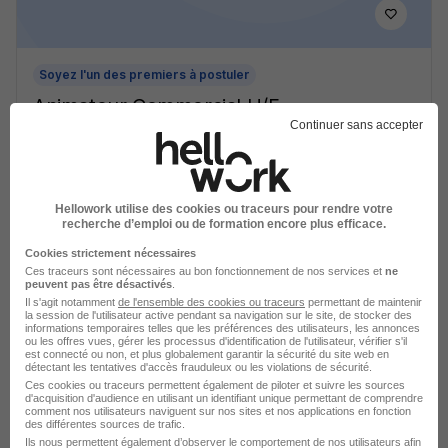
Soyez l'un des premiers à postuler
Animateur Commercial H/F
Continuer sans accepter
DistriCom
Tulle - 19
CDD
Hellowork utilise des cookies ou traceurs pour rendre votre
recherche d’emploi ou de formation encore plus efficace.
Voir l’offre
il y a 1 jour
Cookies strictement nécessaires
Ces traceurs sont nécessaires au bon fonctionnement de nos services et
ne
peuvent pas être désactivés
.
Il s'agit notamment
de l'ensemble des cookies ou traceurs
permettant de maintenir
la session de l'utilisateur active pendant sa navigation sur le site, de stocker des
informations temporaires telles que les préférences des utilisateurs, les annonces
ou les offres vues, gérer les processus d'identification de l'utilisateur, vérifier s'il
est connecté ou non, et plus globalement garantir la sécurité du site web en
détectant les tentatives d'accès frauduleux ou les violations de sécurité.
Ces cookies ou traceurs permettent également de piloter et suivre les sources
Opticien - Tulle 19 H/F
d'acquisition d'audience en utilisant un identifiant unique permettant de comprendre
comment nos utilisateurs naviguent sur nos sites et nos applications en fonction
Jober Group
des différentes sources de trafic.
Ils nous permettent également d’observer le comportement de nos utilisateurs afin