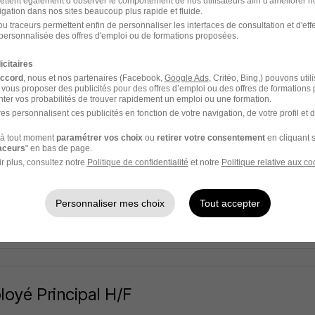
ettent également d’observer le comportement de nos utilisateurs afin d'améliorer no
igation dans nos sites beaucoup plus rapide et fluide.
u traceurs permettent enfin de personnaliser les interfaces de consultation et d'eff
-Gély-du-Fesc - 34
CDD
Temps partiel
12,50 € / heure
personnalisée des offres d'emploi ou de formations proposées.
icitaires
 jour
accord
, nous et nos partenaires (Facebook,
Google Ads
, Critéo, Bing,) pouvons util
 vous proposer des publicités pour des offres d’emploi ou des offres de formations
ter vos probabilités de trouver rapidement un emploi ou une formation.
es personnalisent ces publicités en fonction de votre navigation, de votre profil et 
ultant Immobilier H/F
à tout moment
paramétrer vos choix
ou
retirer votre consentement
en cliquant s
raceurs
" en bas de page.
Immobilier
r plus, consultez notre
Politique de confidentialité
et notre
Politique relative aux co
-Gély-du-Fesc - 34
CDI
22 800 - 70 000 € / an
Personnaliser mes choix
Tout accepter
2 jours
oyé Principal H/F