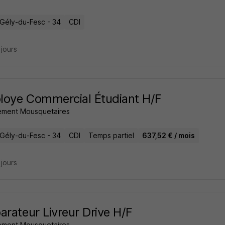
-Gély-du-Fesc - 34
CDI
2 jours
oye Commercial Étudiant H/F
ment Mousquetaires
-Gély-du-Fesc - 34
CDI
Temps partiel
637,52 € / mois
2 jours
arateur Livreur Drive H/F
ment Mousquetaires