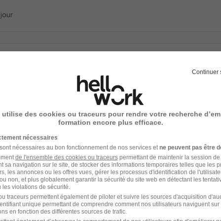
 jour
l'un des premiers à postuler
Continuer 
s Particuliers en Mathématiques H/F
tude recrutement
 utilise des cookies ou traceurs pour rendre votre recherche d’em
-Gély-du-Fesc - 34
CDD
18,49 - 26,89 € / heure
formation encore plus efficace.
ictement nécessaires
 jour
 sont nécessaires au bon fonctionnement de nos services et
ne peuvent pas être d
amment
de l'ensemble des cookies ou traceurs
permettant de maintenir la session de l
t sa navigation sur le site, de stocker des informations temporaires telles que les 
rs, les annonces ou les offres vues, gérer les processus d'identification de l'utilisateur,
ou non, et plus globalement garantir la sécurité du site web en détectant les tentati
les violations de sécurité.
l'un des premiers à postuler
u traceurs permettent également de piloter et suivre les sources d'acquisition d'a
eur H/F
identifiant unique permettant de comprendre comment nos utilisateurs naviguent sur 
ns en fonction des différentes sources de trafic.
cherie