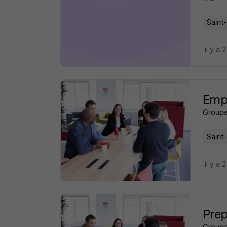
Saint
il y a 
Empl
Groupe
Saint
il y a 
Prep
Groupe