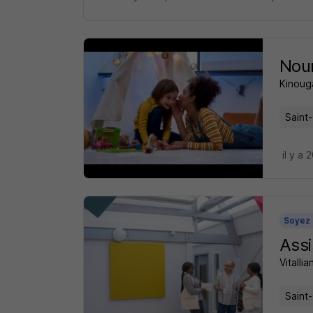
Nou
Kinoug
Saint
il y a
Soyez 
Assi
Vitalli
Saint