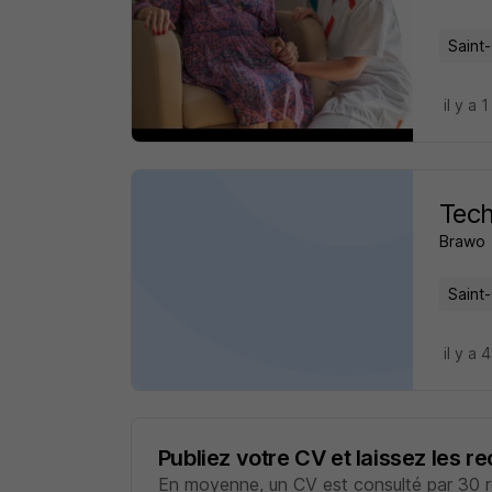
Saint
il y a 
Tech
Brawo
Saint
il y a 
Publiez votre CV et laissez les r
En moyenne, un CV est consulté par 30 re