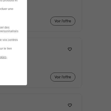
s produits et
ectuer une
Voir l’offre
iser des
 personnalisés
de vos centres
ur le lien
okies
.
Voir l’offre