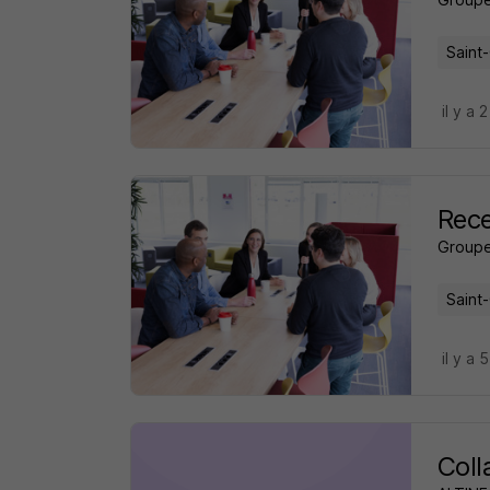
Saint
il y a 
Rece
Groupe
Saint
il y a 
Coll