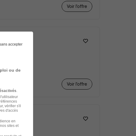
Voir l’offre
sans accepter
ploi ou de
Voir l’offre
ésactivés
.
'utilisateur
préférences
 vérifier s'il
ves d'accès
udience en
nos sites et