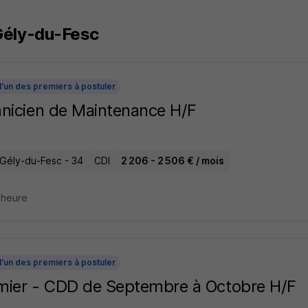
Gély-du-Fesc
l'un des premiers à postuler
nicien de Maintenance H/F
-Gély-du-Fesc - 34
CDI
2 206 - 2 506 € / mois
1 heure
l'un des premiers à postuler
rmier - CDD de Septembre à Octobre H/F