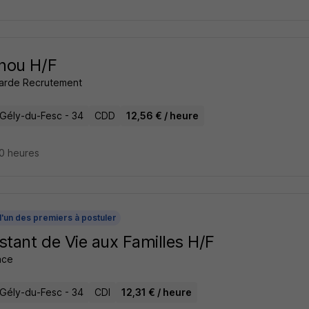
nou H/F
arde Recrutement
-Gély-du-Fesc - 34
CDD
12,56 € / heure
 20 heures
l'un des premiers à postuler
stant de Vie aux Familles H/F
ance
-Gély-du-Fesc - 34
CDI
12,31 € / heure