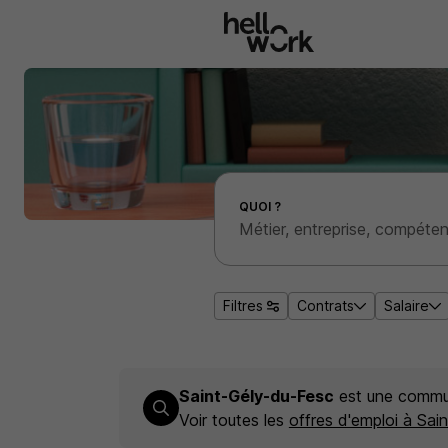
Aller au contenu principal
Effectuer une recherche d'emploi par localité
QUOI ?
Filtres
Contrats
Salaire
Saint-Gély-du-Fesc
est une commu
Voir toutes les
offres d'emploi à Sai