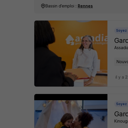
Bassin d’emploi :
Rennes
Soyez 
Gard
Assadi
Nouvo
il y a 
Soyez 
Gard
Kinoug