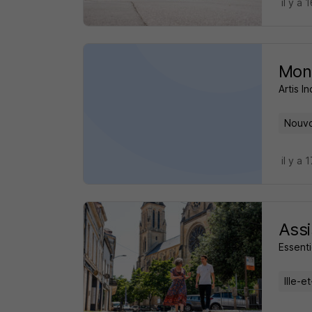
il y a 
Mon
Artis In
Nouvo
il y a 
Assi
Essenti
Ille-e