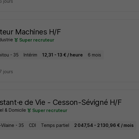
16 jours
teur Machines H/F
dustrie
Super recruteur
itou - 35
Intérim
12,31 - 13 € / heure
6 mois
17 jours
stant·e de Vie - Cesson-Sévigné H/F
el & Domicile
Super recruteur
t-Vilaine - 35
CDI
Temps partiel
2 047,54 - 2 130,96 € / mois