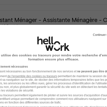
stant Ménager - Assistante Ménagère - 
el & Domicile
Super recruteur
Continuer 
t-Vilaine - 35
CDI
Temps partiel
1 895,88 - 1 971,71 € / mois
16 jours
 utilise des cookies ou traceurs pour rendre votre recherche d’em
formation encore plus efficace.
ictement nécessaires
 sont nécessaires au bon fonctionnement de nos services et
ne peuvent pas être d
 Ménager - Aide Ménagère - Chantepie H
amment
de l'ensemble des cookies ou traceurs
permettant de maintenir la session de l
t sa navigation sur le site, de stocker des informations temporaires telles que les 
el & Domicile
Super recruteur
rs, les annonces ou les offres vues, gérer les processus d'identification de l'utilisateur,
ou non, et plus globalement garantir la sécurité du site web en détectant les tentati
les violations de sécurité.
t-Vilaine - 35
CDI
Temps partiel
1 895,88 - 1 971,71 € / mois
u traceurs permettent également de piloter et suivre les sources d'acquisition d'a
identifiant unique permettant de comprendre comment nos utilisateurs naviguent sur 
ns en fonction des différentes sources de trafic.
16 jours