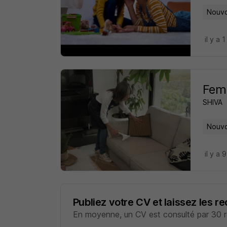
Nouvo
il y a 1
Femm
SHIVA
Nouvo
il y a 
Publiez votre CV et laissez les r
En moyenne, un CV est consulté par 30 re