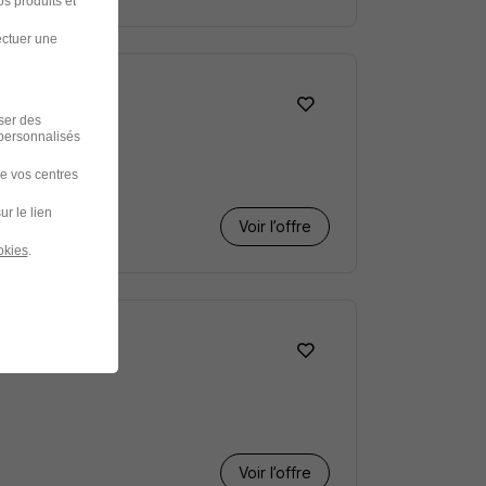
s produits et
ectuer une
iser des
 personnalisés
de vos centres
ur le lien
Voir l’offre
okies
.
né H/F
Voir l’offre