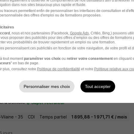
ettent également d’observer le comportement de nos utilisateurs afin d'améliorer no
igation dans nos sites beaucoup plus rapide et fluide.
u traceurs permettent enfin de personnaliser les interfaces de consultation et d'eff
personnalisée des offres d'emploi ou de formations proposées.
t d'Entretien Polyvalent H/F
icitaires
accord
, nous et nos partenaires (Facebook,
Google Ads
, Critéo, Bing,) pouvons util
el & Domicile
Super recruteur
 vous proposer des publicités pour des offres d’emploi ou des offres de formations
ter vos probabilités de trouver rapidement un emploi ou une formation.
es personnalisent ces publicités en fonction de votre navigation, de votre profil et 
t-Vilaine - 35
CDI
Temps partiel
12,50 - 13,50 € / heure
à tout moment
paramétrer vos choix
ou
retirer votre consentement
en cliquant s
raceurs
" en bas de page.
16 jours
r plus, consultez notre
Politique de confidentialité
et notre
Politique relative aux co
Personnaliser mes choix
Tout accepter
me - Femme de Ménage - Cesson-Sévig
el & Domicile
Super recruteur
t-Vilaine - 35
CDI
Temps partiel
1 895,88 - 1 971,71 € / mois
16 jours