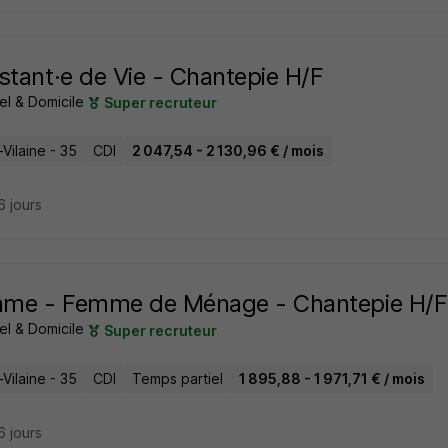
stant·e de Vie - Chantepie H/F
el & Domicile
Super recruteur
t-Vilaine - 35
CDI
2 047,54 - 2 130,96 € / mois
16 jours
me - Femme de Ménage - Chantepie H/F
el & Domicile
Super recruteur
t-Vilaine - 35
CDI
Temps partiel
1 895,88 - 1 971,71 € / mois
16 jours