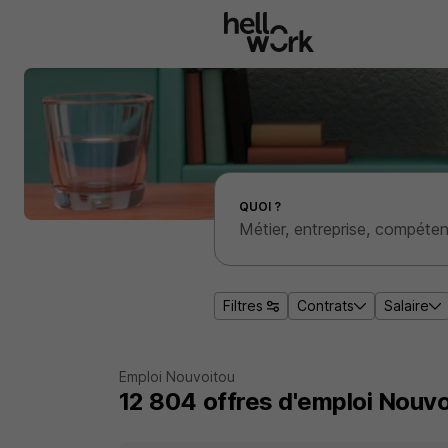
Aller au contenu principal
Effectuer une recherche d'emploi par localité
QUOI ?
Filtres
Contrats
Salaire
Emploi Nouvoitou
12 804
offres d'emploi
Nouvo