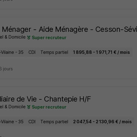
 Ménager - Aide Ménagère - Cesson-Sév
el & Domicile
Super recruteur
t-Vilaine - 35
CDI
Temps partiel
1 895,88 - 1 971,71 € / mois
16 jours
liaire de Vie - Chantepie H/F
el & Domicile
Super recruteur
t-Vilaine - 35
CDI
Temps partiel
2 047,54 - 2 130,96 € / mois