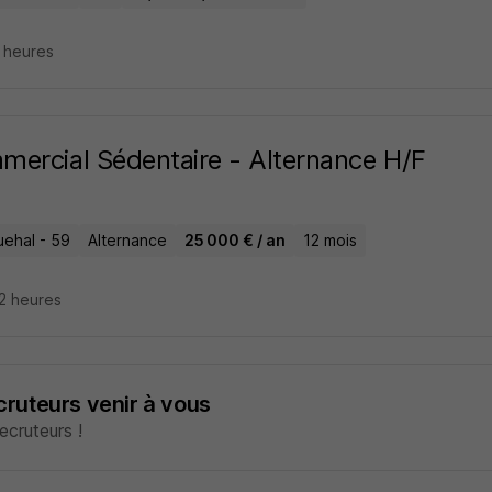
5 heures
ercial Sédentaire - Alternance H/F
ehal - 59
Alternance
25 000 € / an
12 mois
22 heures
ecruteurs venir à vous
cruteurs !