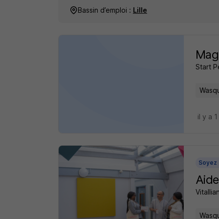
Bassin d’emploi :
Lille
Maga
Start 
Wasqu
il y a 
Soyez 
Aide
Vitalli
Wasqu