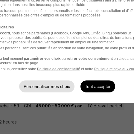
ettent également d’observer le comportement de nos utilisateurs afin d'améliorer no
igation dans nos sites beaucoup plus rapide et fluide.
u traceurs permettent enfin de personnaliser les interfaces de consultation et d'eff
nicien de Laboratoire H/F
personnalisée des offres d'emploi ou de formations proposées.
B
icitaires
accord
, nous et nos partenaires (Facebook,
Google Ads
, Critéo, Bing,) pouvons util
ehal - 59
CDI
1 970 - 2 270 € / mois
 vous proposer des publicités pour des offres d’emploi ou des offres de formations
ter vos probabilités de trouver rapidement un emploi ou une formation.
es personnalisent ces publicités en fonction de votre navigation, de votre profil et 
22 heures
à tout moment
paramétrer vos choix
ou
retirer votre consentement
en cliquant s
raceurs
" en bas de page.
r plus, consultez notre
Politique de confidentialité
et notre
Politique relative aux co
epteur Développeur Développeur Informa
Personnaliser mes choix
Tout accepter
sulting
Super recruteur
ehal - 59
CDI
45 000 - 50 000 € / an
Télétravail partiel
22 heures