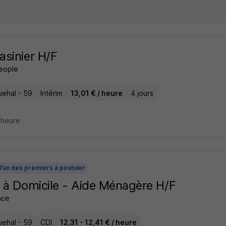
sinier H/F
People
ehal - 59
Intérim
13,01 € / heure
4 jours
1 heure
l'un des premiers à postuler
 à Domicile - Aide Ménagère H/F
ance
ehal - 59
CDI
12,31 - 12,41 € / heure