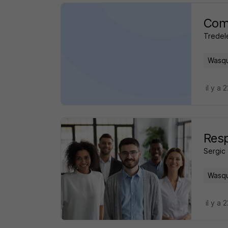
Comm
Tredel
Wasqu
il y a 
Resp
Sergic
Wasqu
il y a 