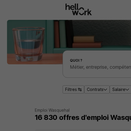
Aller au contenu principal
Effectuer une recherche d'emploi par localité
QUOI ?
Filtres
Contrats
Salaire
Emploi Wasquehal
16 830
offres d'emploi
Wasqu