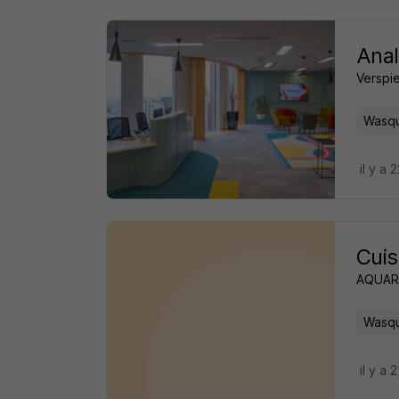
Anal
Verspi
Wasqu
il y a 
Cuis
AQUAR
Wasqu
il y a 