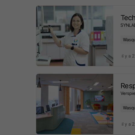
Tech
SYNLA
Wasqu
il y a 
Resp
Verspi
Wasqu
il y a 