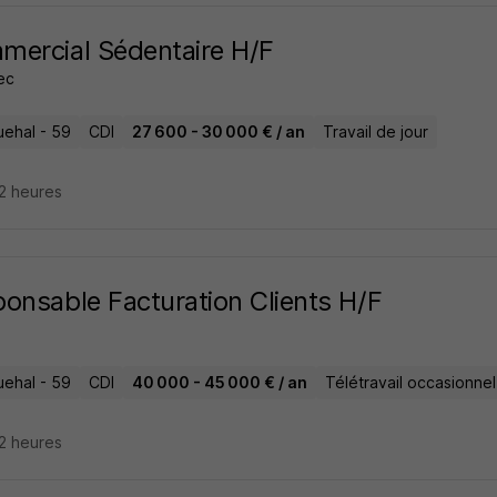
ercial Sédentaire H/F
ec
ehal - 59
CDI
27 600 - 30 000 € / an
Travail de jour
22 heures
onsable Facturation Clients H/F
ehal - 59
CDI
40 000 - 45 000 € / an
Télétravail occasionnel
22 heures