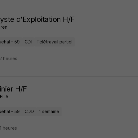
yste d'Exploitation H/F
eren
ehal - 59
CDI
Télétravail partiel
22 heures
inier H/F
ELIA
ehal - 59
CDD
1 semaine
21 heures