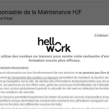
onsable de la Maintenance H/F
a Siège
ehal - 59
CDI
2 500 € / mois
Continuer 
22 heures
 utilise des cookies ou traceurs pour rendre votre recherche d’em
formation encore plus efficace.
ge de Relation Grands Comptes et Court
ictement nécessaires
 sont nécessaires au bon fonctionnement de nos services et
ne peuvent pas être d
 France
amment
de l'ensemble des cookies ou traceurs
permettant de maintenir la session de l
t sa navigation sur le site, de stocker des informations temporaires telles que les 
ehal - 59
CDI
rs, les annonces ou les offres vues, gérer les processus d'identification de l'utilisateur,
ou non, et plus globalement garantir la sécurité du site web en détectant les tentati
les violations de sécurité.
u traceurs permettent également de piloter et suivre les sources d'acquisition d'a
22 heures
identifiant unique permettant de comprendre comment nos utilisateurs naviguent sur 
ns en fonction des différentes sources de trafic.