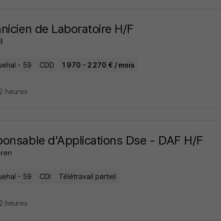
nicien de Laboratoire H/F
B
ehal - 59
CDD
1 970 - 2 270 € / mois
22 heures
onsable d'Applications Dse - DAF H/F
eren
ehal - 59
CDI
Télétravail partiel
22 heures