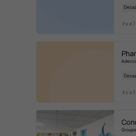
Decaze
il y a 1
Phar
Adecco
Decaze
il y a 
Con
Group