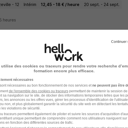
ville - 12
Intérim
12,45 - 18 € / heure
20 sept. - 24 sept.
15 heures
Continuer 
rdinateur QHSE H/F
e
 utilise des cookies ou traceurs pour rendre votre recherche d’em
ville - 12
CDI
formation encore plus efficace.
ictement nécessaires
15 heures
 sont nécessaires au bon fonctionnement de nos services et
ne peuvent pas être d
amment
de l'ensemble des cookies ou traceurs
permettant de maintenir la session de l
t sa navigation sur le site, de stocker des informations temporaires telles que les 
rs, les annonces ou les offres vues, gérer les processus d'identification de l'utilisateur,
ou non, et plus globalement garantir la sécurité du site web en détectant les tentati
les violations de sécurité.
oeuvre - Conducteur PL H/F
u traceurs permettent également de piloter et suivre les sources d'acquisition d'a
identifiant unique permettant de comprendre comment nos utilisateurs naviguent sur 
People
ns en fonction des différentes sources de trafic.