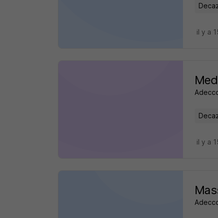
Decaze
il y a 
Mede
Adecco
Decaze
il y a 
Mass
Adecco