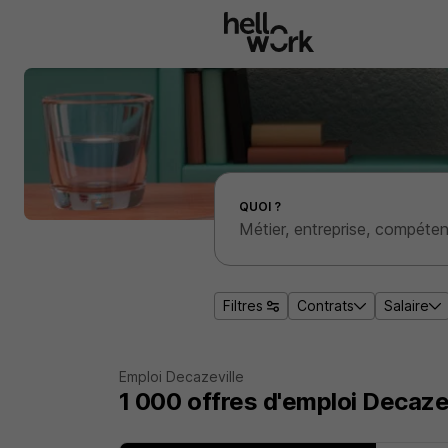
Aller au contenu principal
Effectuer une recherche d'emploi par localité
QUOI ?
Filtres
Contrats
Salaire
Emploi Decazeville
1 000
offres d'emploi
Decazev