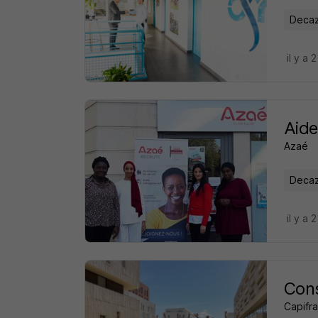
Decaze
il y a 
Aid
Azaé
Decaze
il y a 
Cons
Capifr