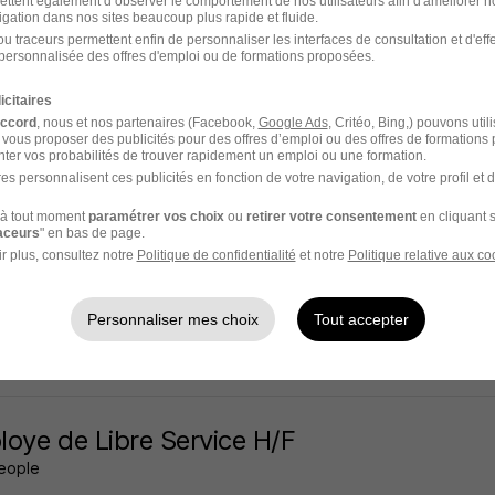
ettent également d’observer le comportement de nos utilisateurs afin d'améliorer no
igation dans nos sites beaucoup plus rapide et fluide.
ville - 12
Intérim
12,31 € / heure
3 mois
u traceurs permettent enfin de personnaliser les interfaces de consultation et d'eff
personnalisée des offres d'emploi ou de formations proposées.
 jour
icitaires
accord
, nous et nos partenaires (Facebook,
Google Ads
, Critéo, Bing,) pouvons util
 vous proposer des publicités pour des offres d’emploi ou des offres de formations
ter vos probabilités de trouver rapidement un emploi ou une formation.
es personnalisent ces publicités en fonction de votre navigation, de votre profil et 
t de Production H/F
à tout moment
paramétrer vos choix
ou
retirer votre consentement
en cliquant s
People
raceurs
" en bas de page.
r plus, consultez notre
Politique de confidentialité
et notre
Politique relative aux co
ville - 12
CDI
12,31 € / heure
Personnaliser mes choix
Tout accepter
 jour
oye de Libre Service H/F
People