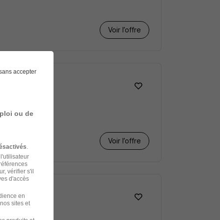
Voir l’offre
sans accepter
ploi ou de
Voir l’offre
ésactivés
.
'utilisateur
préférences
 vérifier s'il
ves d'accès
udience en
nos sites et