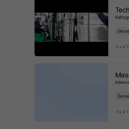
Tech
Kalhyg
Decaze
il y a 
Mass
Adecco
Decaze
il y a 