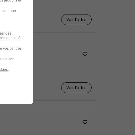
s produits et
ectuer une
Voir l’offre
iser des
 personnalisés
de vos centres
ur le lien
okies
.
Voir l’offre