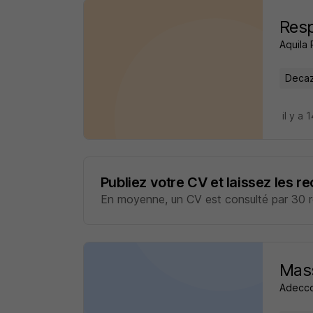
Resp
Aquila
Decaze
il y a 
Publiez votre CV et laissez les r
En moyenne, un CV est consulté par 30 re
Mass
Adecco