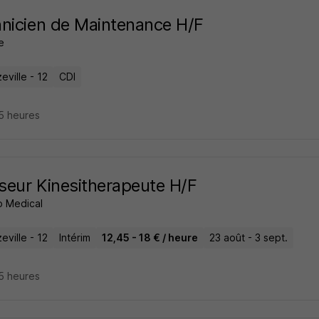
nicien de Maintenance H/F
e
ville - 12
CDI
15 heures
eur Kinesitherapeute H/F
 Medical
ville - 12
Intérim
12,45 - 18 € / heure
23 août - 3 sept.
15 heures