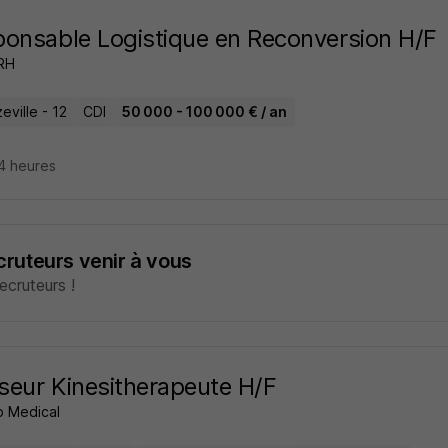
onsable Logistique en Reconversion H/F
 RH
ville - 12
CDI
50 000 - 100 000 € / an
14 heures
ecruteurs venir à vous
cruteurs !
eur Kinesitherapeute H/F
 Medical