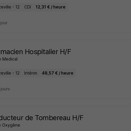
ville - 12
CDI
12,31 € / heure
 jour
macien Hospitalier H/F
 Medical
ville - 12
Intérim
48,57 € / heure
2 jours
ducteur de Tombereau H/F
e Oxygène