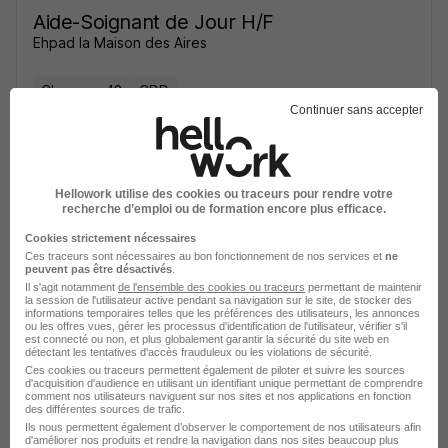
Aide-Soignant de Jour H/F
Ehpad la Maison des Aires
Chanac - 48
CDD
Continuer sans accepter
Voir l’offre
il y a 14 heures
Hellowork utilise des cookies ou traceurs pour rendre votre
recherche d’emploi ou de formation encore plus efficace.
Cookies strictement nécessaires
Ces traceurs sont nécessaires au bon fonctionnement de nos services et
ne
peuvent pas être désactivés
.
Il s'agit notamment
de l'ensemble des cookies ou traceurs
permettant de maintenir
la session de l'utilisateur active pendant sa navigation sur le site, de stocker des
Chef d'Atelier H/F
informations temporaires telles que les préférences des utilisateurs, les annonces
ou les offres vues, gérer les processus d'identification de l'utilisateur, vérifier s'il
Acto Interim St Chely
est connecté ou non, et plus globalement garantir la sécurité du site web en
détectant les tentatives d'accès frauduleux ou les violations de sécurité.
Ces cookies ou traceurs permettent également de piloter et suivre les sources
Chanac - 48
Intérim
d'acquisition d'audience en utilisant un identifiant unique permettant de comprendre
comment nos utilisateurs naviguent sur nos sites et nos applications en fonction
des différentes sources de trafic.
Ils nous permettent également d’observer le comportement de nos utilisateurs afin
Voir l’offre
d'améliorer nos produits et rendre la navigation dans nos sites beaucoup plus
il y a 5 jours