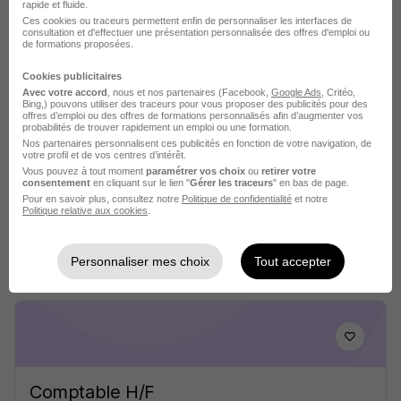
rapide et fluide.
Ces cookies ou traceurs permettent enfin de personnaliser les interfaces de
consultation et d'effectuer une présentation personnalisée des offres d'emploi ou
de formations proposées.
Cookies publicitaires
Avec votre accord
, nous et nos partenaires (Facebook,
Google Ads
, Critéo,
Bing,) pouvons utiliser des traceurs pour vous proposer des publicités pour des
offres d’emploi ou des offres de formations personnalisés afin d’augmenter vos
probabilités de trouver rapidement un emploi ou une formation.
Chauffeur PL H/F
Nos partenaires personnalisent ces publicités en fonction de votre navigation, de
Acto Interim St Chely
votre profil et de vos centres d’intérêt.
Vous pouvez à tout moment
paramétrer vos choix
ou
retirer votre
consentement
en cliquant sur le lien "
Gérer les traceurs
" en bas de page.
Chanac - 48
Intérim
12,31 - 13 € / heure
Pour en savoir plus, consultez notre
Politique de confidentialité
et notre
Politique relative aux cookies
.
Voir l’offre
il y a 5 jours
Personnaliser mes choix
Tout accepter
Comptable H/F