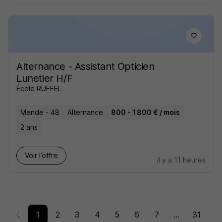
Alternance - Assistant Opticien
Lunetier H/F
École RUFFEL
Mende - 48
Alternance
800 - 1 800 € / mois
2 ans
Voir l’offre
il y a 11 heures
1
2
3
4
5
6
7
...
31